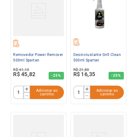
Removedor Power Remover
Desincrustante Grill Clean
500ml Spartan
500ml Spartan
R$
61
,
10
R$
21
,
80
R$
45
,
82
R$
16
,
35
-
25%
-
25%
Adicionar ao
Adicionar ao
carrinho
carrinho