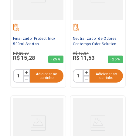
Finalizador Protect Inox
Neutralizador de Odores
500ml Spartan
Contempo Odor Solution
500ml Spartan
R$
20
,
37
R$
15
,
37
R$
15
,
28
R$
11
,
53
-
25%
-
25%
Adicionar ao
Adicionar ao
carrinho
carrinho