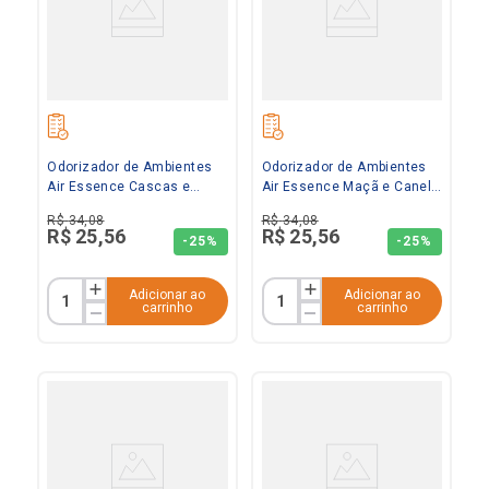
Odorizador de Ambientes
Odorizador de Ambientes
Air Essence Cascas e
Air Essence Maçã e Canela
Folhas 500ml Spartan
500ml Spartan
R$
34
,
08
R$
34
,
08
R$
25
,
56
R$
25
,
56
-
25%
-
25%
Adicionar ao
Adicionar ao
carrinho
carrinho