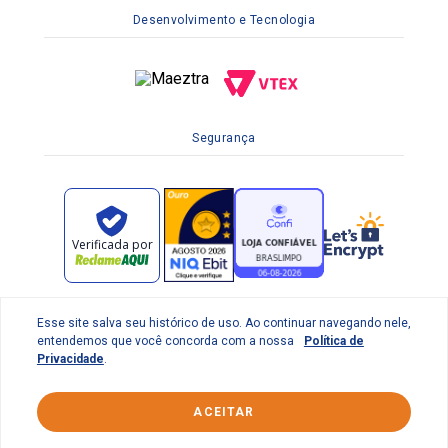
Desenvolvimento e Tecnologia
Segurança
Esse site salva seu histórico de uso. Ao continuar navegando nele,
entendemos que você concorda com a nossa
Política de
Privacidade
.
© 2022 Braslimpo Comercial Ltda | Av. Lauro de Gusmão
Silveira, 158 Parque Industrial do Jardim São Geraldo -
ACEITAR
Guarulhos/SP CEP: 07140-010 | CNPJ 65.833.410/0001-69