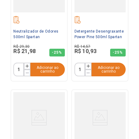
Neutralizador de Odores
Detergente Desengraxante
500ml Spartan
Power Pine 500ml Spartan
R$
29
,
30
R$
14
,
57
R$
21
,
98
R$
10
,
93
-
25%
-
25%
Adicionar ao
Adicionar ao
carrinho
carrinho