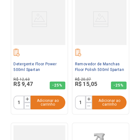
Detergente Floor Power
Removedor de Manchas
500ml Spartan
Floor Polish 500ml Spartan
R$
12
,
63
R$
20
,
07
R$
9
,
47
R$
15
,
05
-
25%
-
25%
Adicionar ao
Adicionar ao
carrinho
carrinho