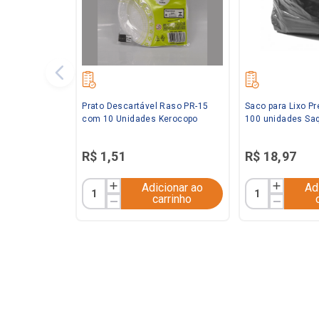
Prato Descartável Raso PR-15
Saco para Lixo P
com 10 Unidades Kerocopo
100 unidades Saq
R$
1
,
51
R$
18
,
97
Adicionar ao
Ad
carrinho