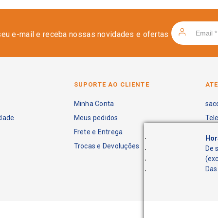
seu e-mail e receba nossas novidades e ofertas
SUPORTE AO CLIENTE
AT
Minha Conta
sac
idade
Meus pedidos
Tel
Frete e Entrega
.
Hor
Trocas e Devoluções
.
De 
.
(ex
.
Das 