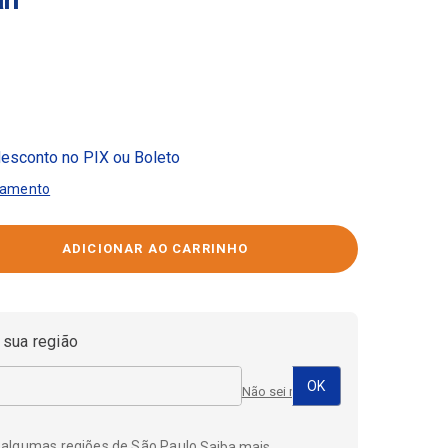
esconto no PIX ou Boleto
gamento
 sua região
Não sei meu CEP
 algumas regiões de São Paulo.
Saiba mais