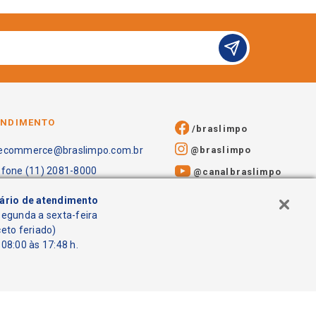
ENDIMENTO
/braslimpo
@braslimpo
ecommerce@braslimpo.com.br
efone (11) 2081-8000
@canalbraslimpo​
ário de atendimento
segunda a sexta-feira
ceto feriado)
08:00 às 17:48 h.