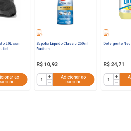
reto 20L com
Sapólio Líquido Classic 250ml
Detergente Neut
uitel
Radium
R$
10
,
93
R$
24
,
71
icionar ao
Adicionar ao
A
carrinho
carrinho