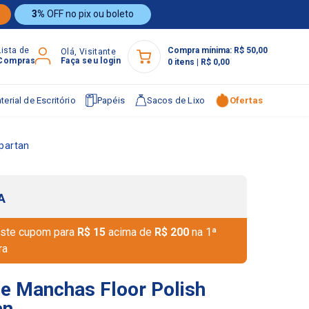
3%
OFF no pix ou boleto
Lista de
Compra mínima:
R$ 50,00
Olá, Visitante
Compras
Faça seu login
0
itens
|
R$ 0,00
terial de Escritório
Papéis
Sacos de Lixo
Ofertas
partan
A
ste cupom para
R$ 15
acima de
R$ 200
na 1ª
ra
e Manchas Floor Polish
an