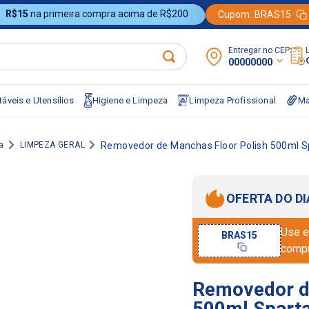
R$15
na primeira compra acima de R$200
Cupom:
BRAS15
Entregar no CEP:
00000000
áveis e Utensílios
Higiene e Limpeza
Limpeza Profissional
Ma
a
LIMPEZA GERAL
Removedor de Manchas Floor Polish 500ml S
OFERTA DO DI
Use e
BRAS15
comp
Removedor d
500ml Spart