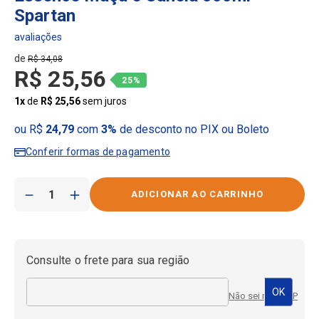
Spartan
R$
34
,
08
R$
25
,
56
25%
1
x
de
R$
25
,
56
sem juros
ou R$
24,79
com
3%
de desconto no PIX ou Boleto
Conferir formas de pagamento
－
＋
Consulte o frete para sua região
Não sei meu CEP