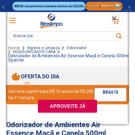
R$15
na primeira compra acima de R$200
Cupom:
BRAS15
.
Buscar por...
Higiene e Limpeza
Odorizador
DESODORIZADOR CASA
.
Odorizador de Ambientes Air Essence Maçã e Canela 500ml
Spartan
OFERTA DO DIA
Use este cupom para R$ 15 acima de R$ 200
BRAS15
na 1ª compra
APROVEITE JÁ
Odorizador de Ambientes Air
Essence Maçã e Canela 500ml