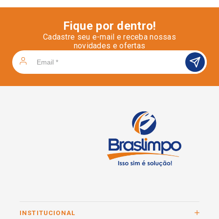
Fique por dentro!
Cadastre seu e-mail e receba nossas
novidades e ofertas
INSTITUCIONAL