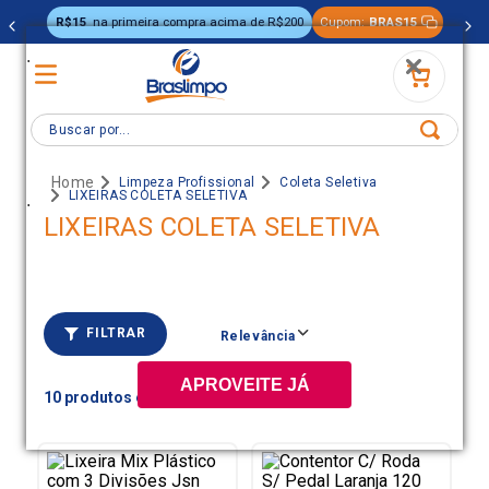
R$15
na primeira compra acima de R$200
Cupom:
BRAS15
.
Buscar por...
Limpeza Profissional
Coleta Seletiva
LIXEIRAS COLETA SELETIVA
.
LIXEIRAS COLETA SELETIVA
FILTRAR
Relevância
APROVEITE JÁ
10