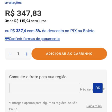
R$
347
,
83
3
x
de
R$
115
,
94
sem juros
ou R$
337,4
com
3%
de desconto no PIX ou Boleto
Conferir formas de pagamento
－
＋
Consulte o frete para sua região
Não sei meu CEP
*Entregas apenas para algumas regiões de São
Saiba mais
Paulo.