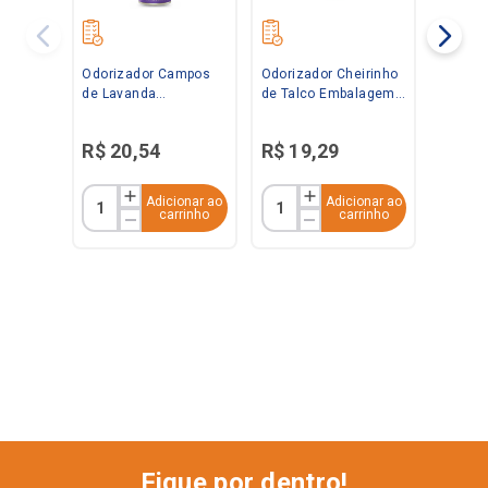
Odorizador Campos
Odorizador Cheirinho
de Lavanda
de Talco Embalagem
Embalagem
Econômica 360ml
Econômica 360ml
Bom Ar
R$
20
,
54
R$
19
,
29
Bom Ar
Adicionar ao
Adicionar ao
carrinho
carrinho
Fique por dentro!