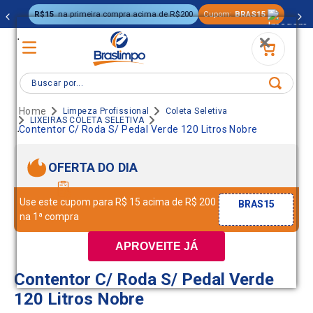
R$15
na primeira compra acima de R$200
Cupom:
BRAS15
.
Buscar por...
Limpeza Profissional
Coleta Seletiva
LIXEIRAS COLETA SELETIVA
.
Contentor C/ Roda S/ Pedal Verde 120 Litros Nobre
OFERTA DO DIA
Use este cupom para R$ 15 acima de R$ 200
BRAS15
na 1ª compra
APROVEITE JÁ
Contentor C/ Roda S/ Pedal Verde
120 Litros Nobre