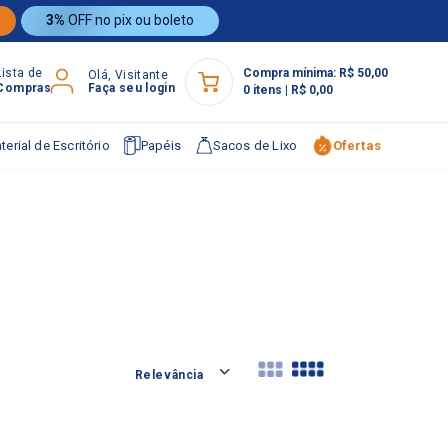
3%
OFF no pix ou boleto
Lista de
Compra mínima:
R$ 50,00
Olá, Visitante
Compras
Faça seu login
0
itens
|
R$ 0,00
terial de Escritório
Papéis
Sacos de Lixo
Ofertas
Relevância