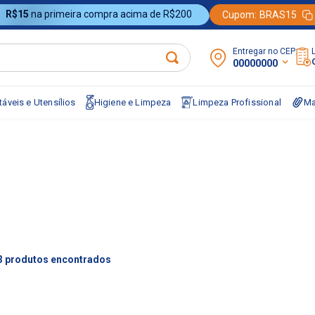
R$15
na primeira compra acima de R$200
Cupom:
BRAS15
Entregar no CEP:
00000000
áveis e Utensílios
Higiene e Limpeza
Limpeza Profissional
Ma
3