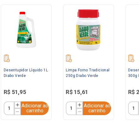
Desentupidor Líquido 1L
Limpa Forno Tradicional
Desen
Diabo Verde
250g Diabo Verde
300g 
R$
51
,
95
R$
15
,
61
R$
Adicionar ao
Adicionar ao
carrinho
carrinho