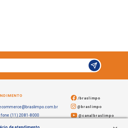
ENDIMENTO
/braslimpo
@braslimpo
ecommerce@braslimpo.com.br
efone (11) 2081-8000
@canalbraslimpo​
ário de atendimento