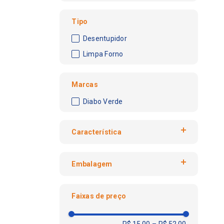
Tipo
Desentupidor
Limpa Forno
Marcas
Diabo Verde
Característica
Granulado
Embalagem
Líquido
Frasco
Faixas de preço
Pote
R$ 15,00
–
R$ 52,00