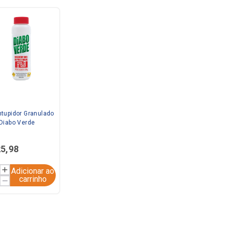
tupidor Granulado
Diabo Verde
25
,
98
Adicionar ao
carrinho