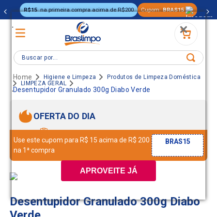
R$15
na primeira compra acima de R$200
Cupom:
BRAS15
.
Buscar por...
Higiene e Limpeza
Produtos de Limpeza Doméstica
LIMPEZA GERAL
.
Desentupidor Granulado 300g Diabo Verde
OFERTA DO DIA
Use este cupom para R$ 15 acima de R$ 200
BRAS15
na 1ª compra
APROVEITE JÁ
Desentupidor Granulado 300g Diabo
Verde