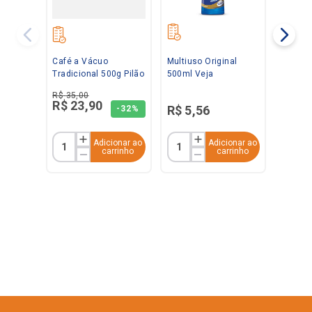
Café a Vácuo
Multiuso Original
Tradicional 500g Pilão
500ml Veja
R$
35
,
00
R$
23
,
90
R$
5
,
56
-
32%
Adicionar ao
Adicionar ao
carrinho
carrinho