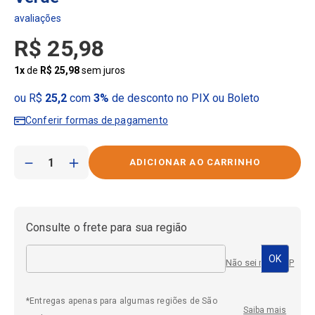
R$
25
,
98
1
x
de
R$
25
,
98
sem juros
ou R$
25,2
com
3%
de desconto no PIX ou Boleto
Conferir formas de pagamento
－
＋
Consulte o frete para sua região
Não sei meu CEP
*Entregas apenas para algumas regiões de São
Saiba mais