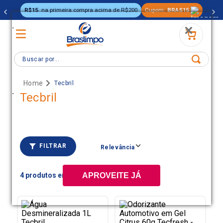
R$15
na primeira compra acima de R$200
Cupom:
BRAS15
.
Buscar por...
Tecbril
.
Tecbril
FILTRAR
Relevância
4
APROVEITE JÁ