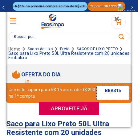
R$15
na primeira compra acima de R$200
Cupom:
BRAS15
.
Buscar por...
Sacos de Lixo
Preto
SACOS DE LIXO PRETO
Saco para Lixo Preto 50L Ultra Resistente com 20 unidades
.
Embalixo
OFERTA DO DIA
Use este cupom para R$ 15 acima de R$ 200
BRAS15
na 1ª compra
APROVEITE JÁ
Saco para Lixo Preto 50L Ultra
Resistente com 20 unidades