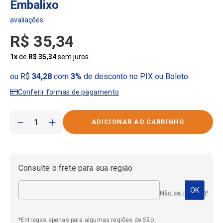
Embalixo
R$
35
,
34
1
x
de
R$
35
,
34
sem juros
ou R$
34,28
com
3%
de desconto no PIX ou Boleto
Conferir formas de pagamento
－
＋
Consulte o frete para sua região
Não sei meu CEP
*Entregas apenas para algumas regiões de São