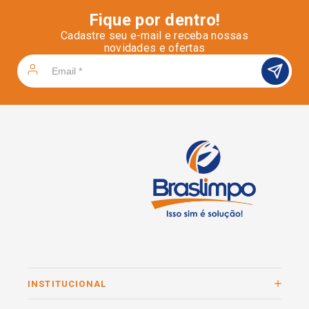
Fique por dentro!
Cadastre seu e-mail e receba nossas
novidades e ofertas
INSTITUCIONAL