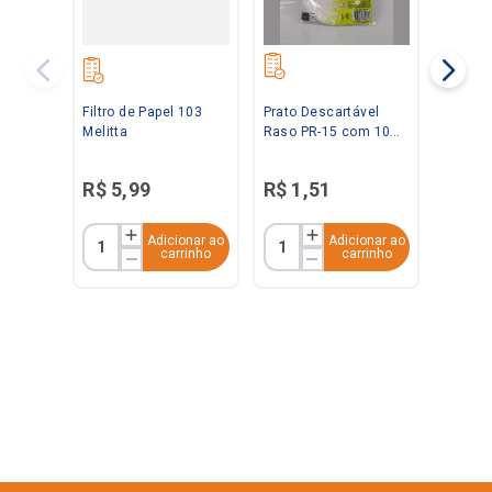
Filtro de Papel 103
Prato Descartável
Melitta
Raso PR-15 com 10
Unidades Kerocopo
R$
5
,
99
R$
1
,
51
Adicionar ao
Adicionar ao
carrinho
carrinho