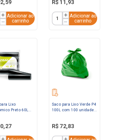
92
,
59
R$
11
,
93
Adicionar ao
Adicionar ao
carrinho
carrinho
para Lixo
Saco para Lixo Verde P4
mico Preto 60L
100L com 100 unidades
00 unidades
Saquitel
30
,
27
R$
72
,
83
Adicionar ao
Adicionar ao