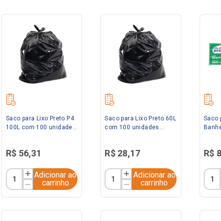
Saco para Lixo Preto P4
Saco para Lixo Preto 60L
Saco 
100L com 100 unidades
com 100 unidades
Banhe
Ravana
Ravana
com 5
Embal
R$
56
,
31
R$
28
,
17
R$
Adicionar ao
Adicionar ao
carrinho
carrinho