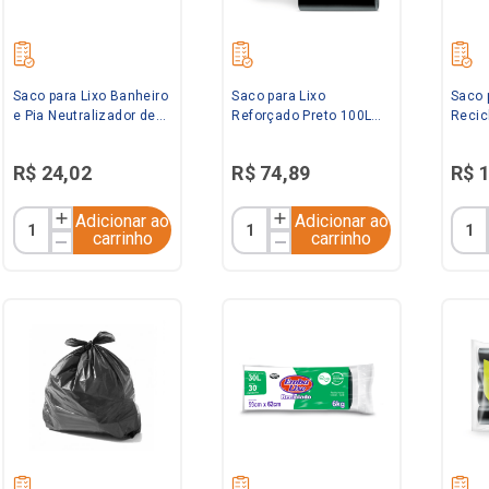
Saco para Lixo Banheiro
Saco para Lixo
Saco 
e Pia Neutralizador de
Reforçado Preto 100L
Recic
Odores Lavanda com
com 100 unidades
com 6
100 unidades Embalixo
Zibag
Embal
R$
24
,
02
R$
74
,
89
R$
Adicionar ao
Adicionar ao
carrinho
carrinho