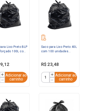
para Lixo Preto BLP
Saco para Lixo Preto 40L
forçado 100L com
com 100 unidades
uiradolix
Ravana
99
,
12
R$
23
,
48
Adicionar ao
Adicionar ao
carrinho
carrinho