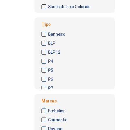
Sacos de Lixo Colorido
Tipo
Banheiro
BLP
BLP12
P4
P5
P6
P7
P8
Marcas
Pesado
Embalixo
Guiradolix
Ravana