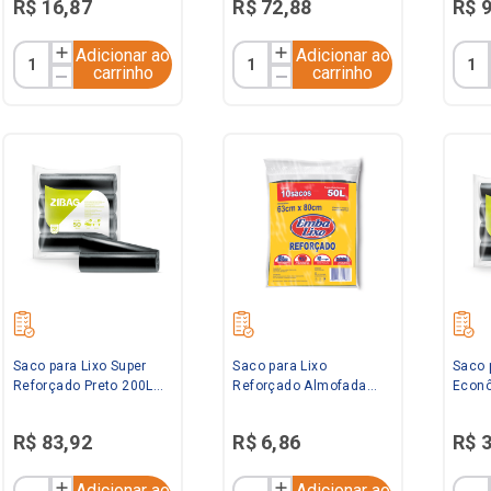
R$
16
,
87
R$
72
,
88
R$
Adicionar ao
Adicionar ao
carrinho
carrinho
Saco para Lixo Super
Saco para Lixo
Saco 
Reforçado Preto 200L
Reforçado Almofada
Econô
com 50 unidades Zibag
Preto 50L com 10
com 1
unidades Embalixo
Zibag
R$
83
,
92
R$
6
,
86
R$
Adicionar ao
Adicionar ao