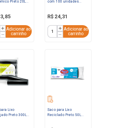
mico Preto 20L
com 100 unidades
00 unidades
Saquitel
13
,
85
R$
24
,
31
Adicionar ao
Adicionar ao
carrinho
carrinho
para Lixo
Saco para Lixo
çado Preto 300L
Reciclado Preto 50L
0 unidades Zibag
com 30 unidades
Embalixo