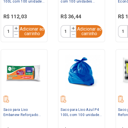
100L com 100 unidades
com 100 unidades
Econô
Saquitel
Saquitel
com 1
Zibag
R$
112
,
03
R$
36
,
44
R$
Adicionar ao
Adicionar ao
carrinho
carrinho
Saco para Lixo
Saco para Lixo Azul P4
Saco 
Embanew Reforçado
100L com 100 unidades
Refor
Preto 100L com 15
Saquitel
com 5
unidades Embalixo