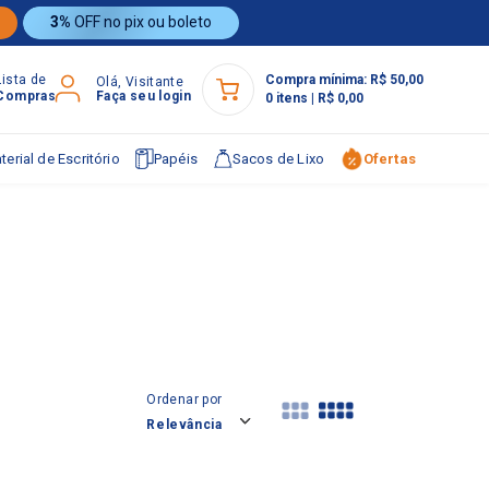
3%
OFF no pix ou boleto
Lista de
Compra mínima:
R$ 50,00
Olá, Visitante
Compras
Faça seu login
0
itens
|
R$ 0,00
terial de Escritório
Papéis
Sacos de Lixo
Ofertas
Ordenar por
Relevância