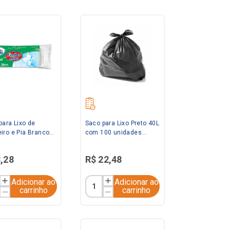
para Lixo de
Saco para Lixo Preto 40L
iro e Pia Branco
com 100 unidades
0 unidades
Saquitel
ixo
8
,
28
R$
22
,
48
Adicionar ao
Adicionar ao
carrinho
carrinho