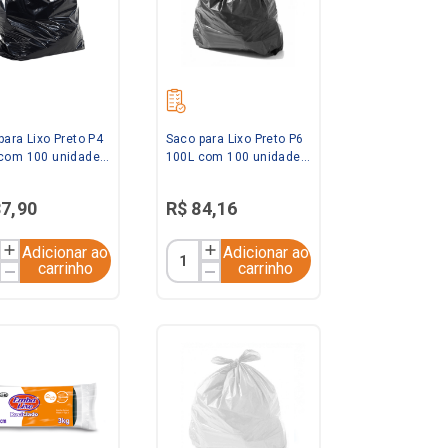
para Lixo Preto P4
Saco para Lixo Preto P6
com 100 unidades
100L com 100 unidades
tel
Saquitel
87
,
90
R$
84
,
16
Adicionar ao
Adicionar ao
carrinho
carrinho