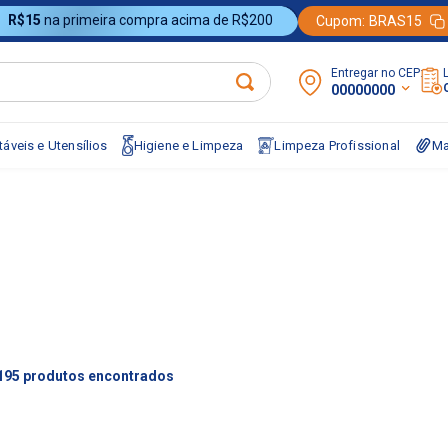
R$15
na primeira compra acima de R$200
Cupom:
BRAS15
Entregar no CEP:
00000000
áveis e Utensílios
Higiene e Limpeza
Limpeza Profissional
Ma
195