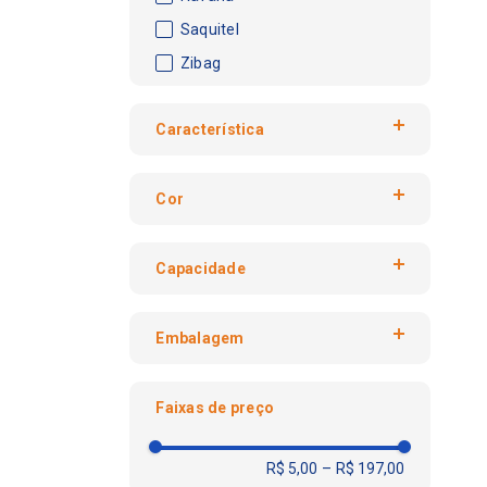
Saquitel
Zibag
Característica
Com Alça
Cor
Infectante
Amarelo
Capacidade
azul
branco
100 L
cinza
Embalagem
100L
Laranja
110L
Pacote
Marrom
15L
Faixas de preço
Rolo
preto
200L
R$ 5,00
–
R$ 197,00
Transparente
20L