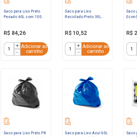
Saco para Lixo Preto
Saco para Lixo
Saco 
Pesado 60L com 100
Reciclado Preto 30L
Econô
unidades Saquitel
com 30 unidades
com 1
Embalixo
Zibag
R$
84
,
26
R$
10
,
52
R$
Adicionar ao
Adicionar ao
carrinho
carrinho
Saco para Lixo Preto P8
Saco para Lixo Azul 60L
Saco 