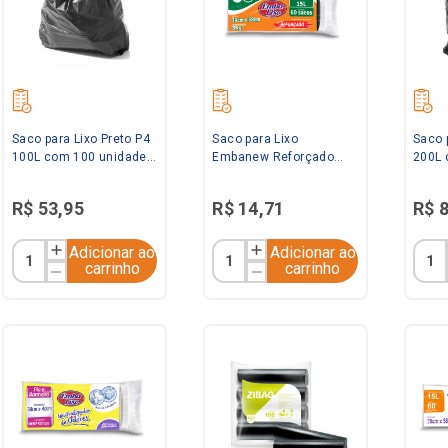
Saco para Lixo Preto P4
Saco para Lixo
Saco 
100L com 100 unidades
Embanew Reforçado
200L 
Saquitel
Preto 15L com 60
Saqui
unidades Embalixo
R$
53
,
95
R$
14
,
71
R$
Adicionar ao
Adicionar ao
carrinho
carrinho