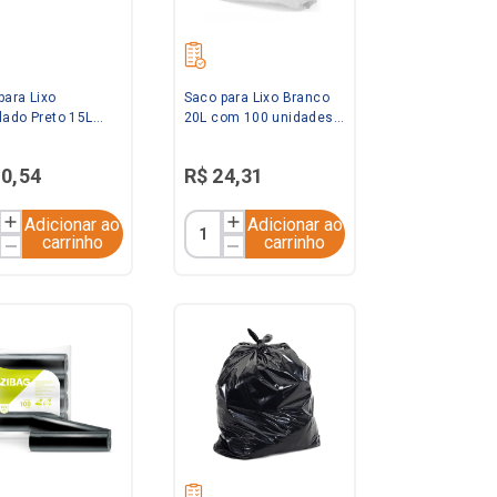
para Lixo
Saco para Lixo Branco
lado Preto 15L
20L com 100 unidades
0 unidades
Saquitel
ixo
10
,
54
R$
24
,
31
Adicionar ao
Adicionar ao
carrinho
carrinho