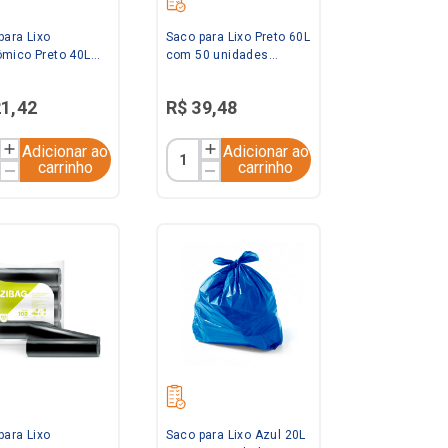
para Lixo
Saco para Lixo Preto 60L
mico Preto 40L
com 50 unidades
00 unidades
Ravana
21
,
42
R$
39
,
48
Adicionar ao
Adicionar ao
carrinho
carrinho
para Lixo
Saco para Lixo Azul 20L