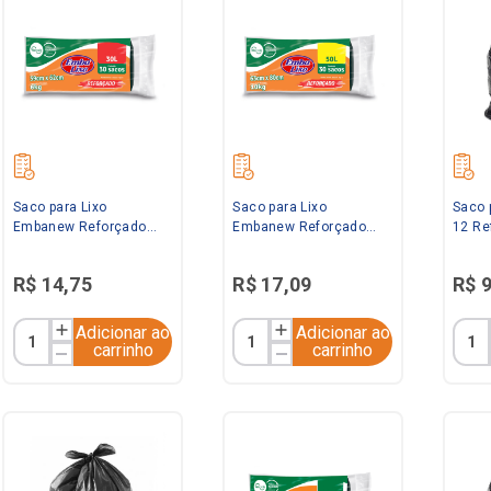
Saco para Lixo
Saco para Lixo
Saco 
Embanew Reforçado
Embanew Reforçado
12 Re
Preto 30L com 30
Preto 50L com 30
5kg G
unidades Embalixo
unidades Embalixo
R$
14
,
75
R$
17
,
09
R$
Adicionar ao
Adicionar ao
carrinho
carrinho