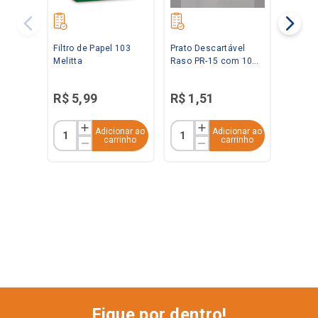
Filtro de Papel 103
Prato Descartável
Melitta
Raso PR-15 com 10
Unidades Kerocopo
R$
5
,
99
R$
1
,
51
Adicionar ao
Adicionar ao
carrinho
carrinho
Fique por dentro!