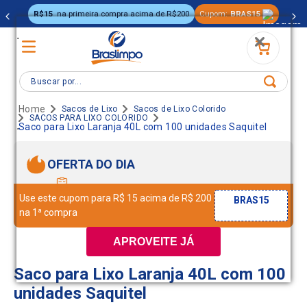
R$15
na primeira compra acima de R$200
Cupom:
BRAS15
.
Buscar por...
Sacos de Lixo
Sacos de Lixo Colorido
SACOS PARA LIXO COLORIDO
.
Saco para Lixo Laranja 40L com 100 unidades Saquitel
OFERTA DO DIA
Use este cupom para R$ 15 acima de R$ 200
BRAS15
na 1ª compra
APROVEITE JÁ
Saco para Lixo Laranja 40L com 100
unidades Saquitel