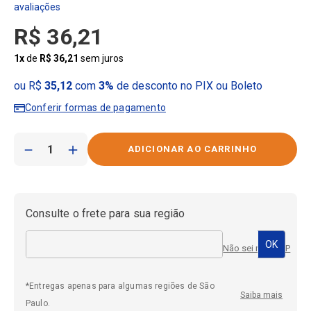
R$
36
,
21
1
x
de
R$
36
,
21
sem juros
ou R$
35,12
com
3%
de desconto no PIX ou Boleto
Conferir formas de pagamento
－
＋
Consulte o frete para sua região
Não sei meu CEP
*Entregas apenas para algumas regiões de São
Saiba mais
Paulo.