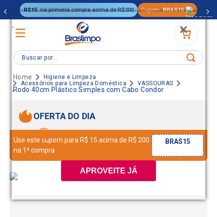
R$15
na primeira compra acima de R$200
Cupom:
BRAS15
.
Buscar por...
Higiene e Limpeza
Acessórios para Limpeza Doméstica
VASSOURAS
.
Rodo 40cm Plástico Simples com Cabo Condor
OFERTA DO DIA
Use este cupom para R$ 15 acima de R$ 200
BRAS15
na 1ª compra
APROVEITE JÁ