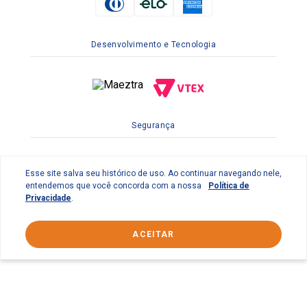
Desenvolvimento e Tecnologia
Segurança
Esse site salva seu histórico de uso. Ao continuar navegando nele,
entendemos que você concorda com a nossa
Política de
Privacidade
.
ACEITAR
© 2022 Braslimpo Comercial Ltda | Av. Lauro de Gusmão
Silveira, 158 Parque Industrial do Jardim São Geraldo -