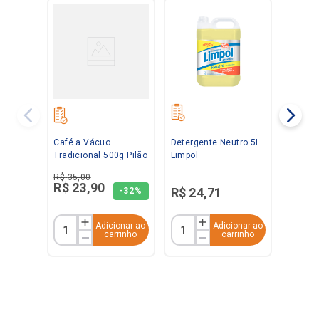
Café a Vácuo
Detergente Neutro 5L
Tradicional 500g Pilão
Limpol
R$
35
,
00
R$
23
,
90
R$
24
,
71
-
32%
Adicionar ao
Adicionar ao
carrinho
carrinho