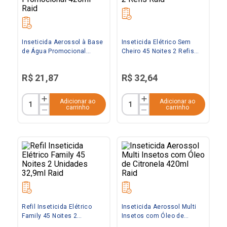
Inseticida Aerossol à Base
Inseticida Elétrico Sem
de Água Promocional
Cheiro 45 Noites 2 Refis
420ml Raid
Raid
R$
21
,
87
R$
32
,
64
Adicionar ao
Adicionar ao
carrinho
carrinho
Refil Inseticida Elétrico
Inseticida Aerossol Multi
Family 45 Noites 2
Insetos com Óleo de
Unidades 32,9ml Raid
Citronela 420ml Raid