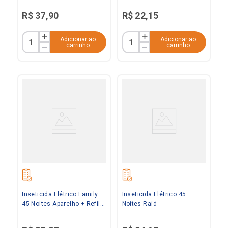
R$
37
,
90
R$
22
,
15
Adicionar ao
Adicionar ao
carrinho
carrinho
Inseticida Elétrico Family
Inseticida Elétrico 45
45 Noites Aparelho + Refil
Noites Raid
de 32,9ml Raid