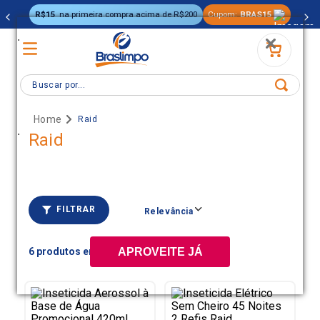
R$15
na primeira compra acima de R$200
Cupom:
BRAS15
.
Buscar por...
Raid
.
Raid
FILTRAR
Relevância
6
APROVEITE JÁ