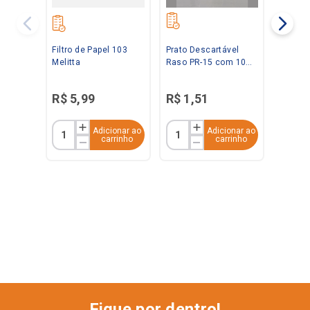
Filtro de Papel 103
Prato Descartável
Melitta
Raso PR-15 com 10
Unidades Kerocopo
R$
5
,
99
R$
1
,
51
Adicionar ao
Adicionar ao
carrinho
carrinho
Fique por dentro!