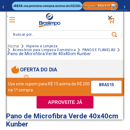
R$15
na primeira compra acima de R$200
Cupom:
BRAS15
.
Buscar por...
Higiene e Limpeza
Acessórios para Limpeza Doméstica
PANOS E FLANELAS
.
Pano de Microfibra Verde 40x40cm Kunber
OFERTA DO DIA
Use este cupom para R$ 15 acima de R$ 200
BRAS15
na 1ª compra
APROVEITE JÁ
Pano de Microfibra Verde 40x40cm
Kunber