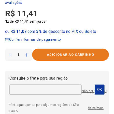
R$
11
,
41
1
x
de
R$
11
,
41
sem juros
ou R$
11,07
com
3%
de desconto no PIX ou Boleto
Conferir formas de pagamento
－
＋
Consulte o frete para sua região
Não sei meu CEP
*Entregas apenas para algumas regiões de São
Saiba mais
Paulo.