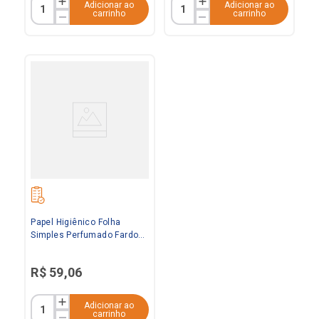
Adicionar ao
Adicionar ao
carrinho
carrinho
Papel Higiênico Folha
Simples Perfumado Fardo
8x8 Paloma
R$
59
,
06
Adicionar ao
carrinho