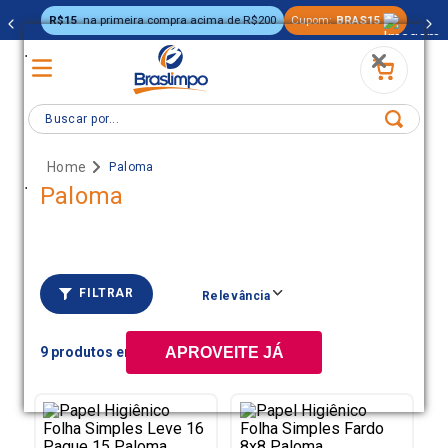
R$15
na primeira compra acima de R$200
Cupom:
BRAS15
.
Buscar por...
Paloma
.
Paloma
FILTRAR
Relevância
9
APROVEITE JÁ