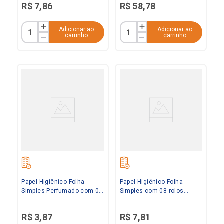
R$
7
,
86
R$
58
,
78
Adicionar ao
Adicionar ao
carrinho
carrinho
Papel Higiênico Folha
Papel Higiênico Folha
Simples Perfumado com 04
Simples com 08 rolos
rolos Paloma
Paloma
R$
3
,
87
R$
7
,
81