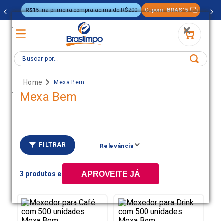
R$15
na primeira compra acima de R$200
Cupom:
BRAS15
.
Buscar por...
Mexa Bem
.
Mexa Bem
FILTRAR
Relevância
3
APROVEITE JÁ