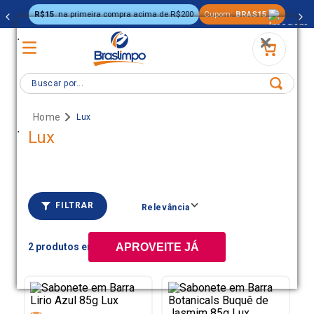
R$15
na primeira compra acima de R$200
Cupom:
BRAS15
.
Buscar por...
Lux
.
Lux
FILTRAR
Relevância
2
APROVEITE JÁ