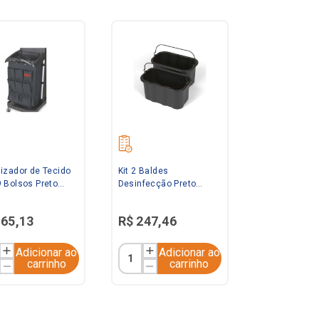
izador de Tecido
Kit 2 Baldes
 Bolsos Preto
Desinfecção Preto
rmaid
Rubbermaid
165
,
13
R$
247
,
46
Adicionar ao
Adicionar ao
carrinho
carrinho