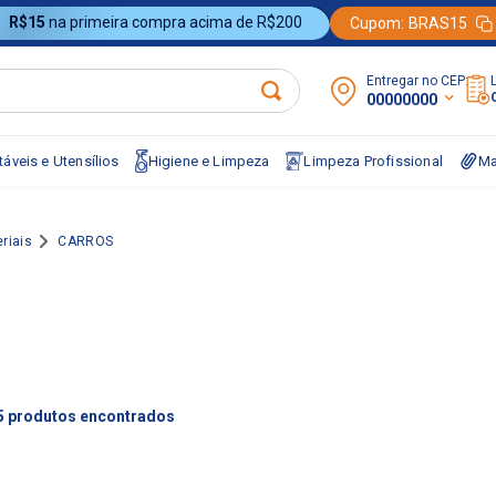
R$15
na primeira compra acima de R$200
Cupom:
BRAS15
Entregar no CEP:
00000000
áveis e Utensílios
Higiene e Limpeza
Limpeza Profissional
Ma
riais
CARROS
5