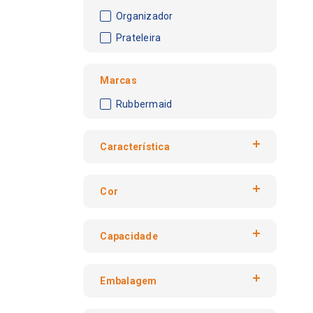
Organizador
Prateleira
Marcas
Rubbermaid
Característica
09 Bolsos
Cor
Desinfecção
Preta
Capacidade
preto
9,5 Litros
Embalagem
Caixa