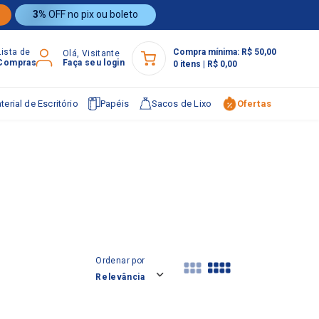
3%
OFF no pix ou boleto
Lista de
Compra mínima:
R$ 50,00
Olá, Visitante
Compras
Faça seu login
0
itens
|
R$ 0,00
terial de Escritório
Papéis
Sacos de Lixo
Ofertas
Ordenar por
Relevância