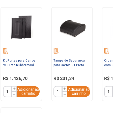
Kit Portas para Carros
Tampa de Segurança
Organ
9T Preto Rubbermaid
para Carros 9T Preta
com 9
Rubbermaid
Rubbe
R$
1
.
426
,
70
R$
231
,
34
R$
Adicionar ao
Adicionar ao
carrinho
carrinho