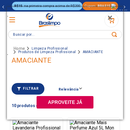
R$15
na primeira compra acima de R$200
Cupom:
BRAS15
.
Buscar por...
Limpeza Profissional
Produtos de Limpeza Profissional
AMACIANTE
.
AMACIANTE
FILTRAR
Relevância
APROVEITE JÁ
10