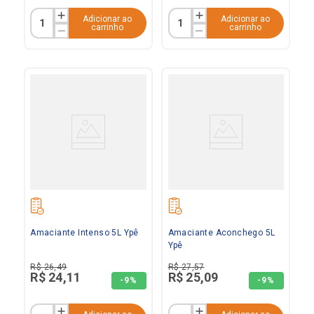
Adicionar ao
Adicionar ao
carrinho
carrinho
Amaciante Intenso 5L Ypê
Amaciante Aconchego 5L
Ypê
R$
26
,
49
R$
27
,
57
R$
24
,
11
R$
25
,
09
-
9%
-
9%