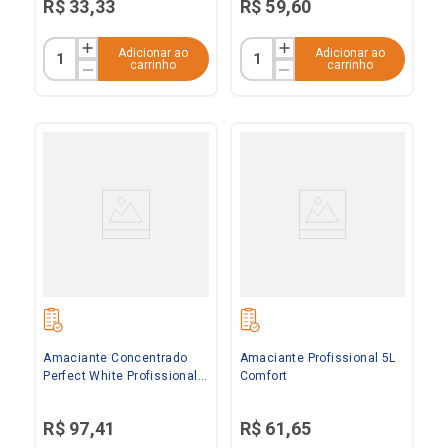
R$
33
,
33
R$
59
,
60
Adicionar ao
Adicionar ao
carrinho
carrinho
Amaciante Concentrado
Amaciante Profissional 5L
Perfect White Profissional
Comfort
5L Comfort
R$
97
,
41
R$
61
,
65