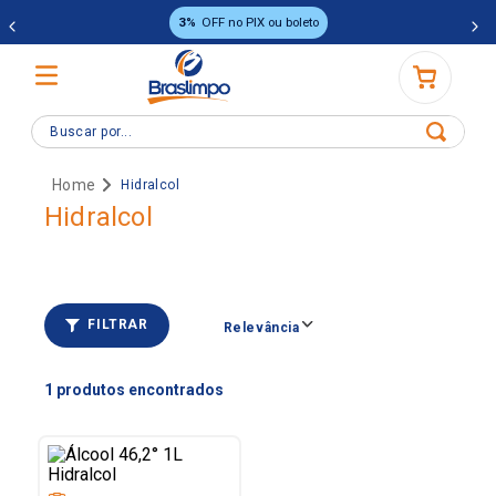
3%
OFF no PIX ou boleto
Buscar por...
Hidralcol
Hidralcol
FILTRAR
Relevância
1