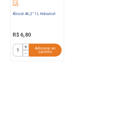
Álcool 46,2° 1L Hidralcol
R$
6
,
80
Adicionar ao
carrinho