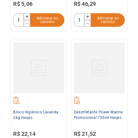
R$
5
,
06
R$
46
,
29
Adicionar ao
Adicionar ao
carrinho
carrinho
Bloco Higiênico Lavanda
Desinfetante Power Marine
26g Harpic
Promocional 750ml Harpic
R$
22
,
14
R$
21
,
52