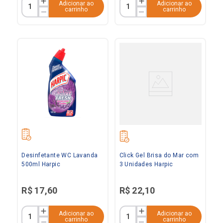
Adicionar ao
Adicionar ao
carrinho
carrinho
Desinfetante WC Lavanda
Click Gel Brisa do Mar com
500ml Harpic
3 Unidades Harpic
R$
17
,
60
R$
22
,
10
Adicionar ao
Adicionar ao
carrinho
carrinho