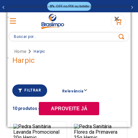
3%
OFF no PIX ou boleto
.
Buscar por...
Harpic
.
Harpic
FILTRAR
Relevância
10
APROVEITE JÁ