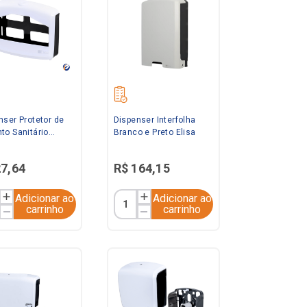
nser Protetor de
Dispenser Interfolha
to Sanitário
Branco e Preto Elisa
o e Preto Elisa
27
,
64
R$
164
,
15
Adicionar ao
Adicionar ao
carrinho
carrinho