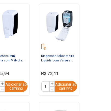
eteira Mini
Dispenser Saboneteira
a com Válvula
Liquída com Válvula
a Elisa
Branca e Preta Elisa
65
,
94
R$
72
,
11
Adicionar ao
Adicionar ao
carrinho
carrinho