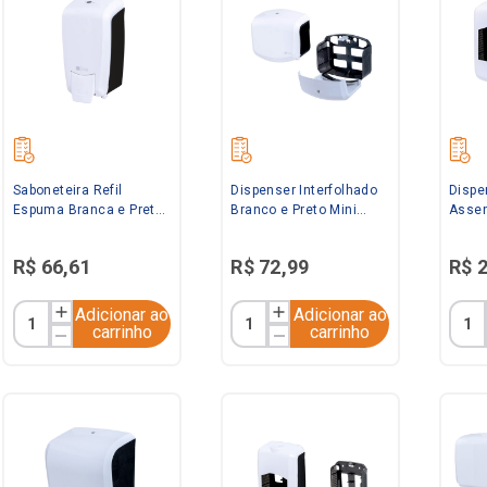
Saboneteira Refil
Dispenser Interfolhado
Dispe
Espuma Branca e Preta
Branco e Preto Mini
Assen
Elisa
Elisa
Branc
R$
66
,
61
R$
72
,
99
R$
Adicionar ao
Adicionar ao
carrinho
carrinho