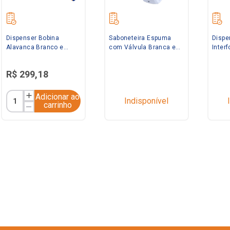
Dispenser Bobina
Saboneteira Espuma
Dispe
Alavanca Branco e
com Válvula Branca e
Inter
Preto Elisa
Preta Elisa
Preto 
R$
299
,
18
Adicionar ao
Indisponível
carrinho