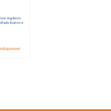
nser Higiênico
folhado Branco e
Elisa
Indisponível