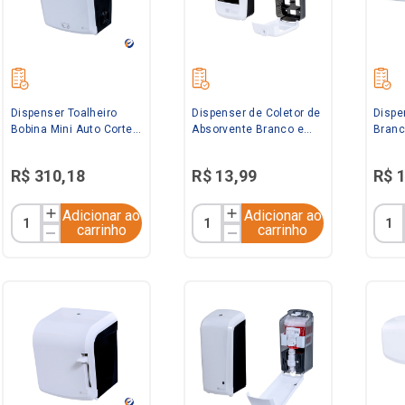
Dispenser Toalheiro
Dispenser de Coletor de
Dispe
Bobina Mini Auto Corte
Absorvente Branco e
Branc
Branco e Preto Elisa
Preto Elisa
R$
310
,
18
R$
13
,
99
R$
Adicionar ao
Adicionar ao
carrinho
carrinho