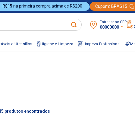
R$15
na primeira compra acima de R$200
Cupom:
BRAS15
Entregar no CEP:
00000000
áveis e Utensílios
Higiene e Limpeza
Limpeza Profissional
Ma
15