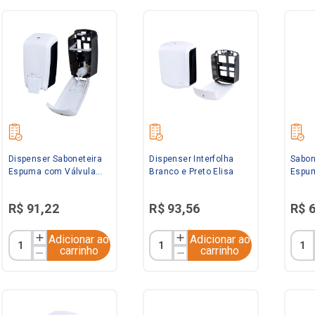
Dispenser Saboneteira
Dispenser Interfolha
Sabon
Espuma com Válvula
Branco e Preto Elisa
Espum
Branca e Preta Elisa
Branc
R$
91
,
22
R$
93
,
56
R$
Adicionar ao
Adicionar ao
carrinho
carrinho