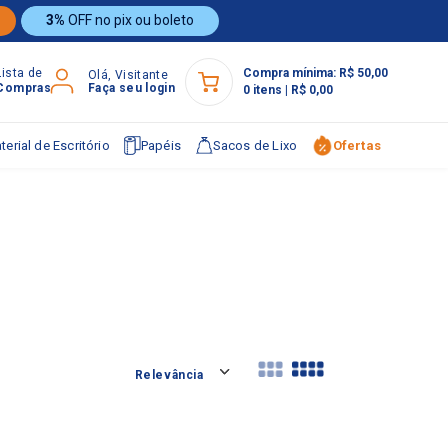
3%
OFF no pix ou boleto
Lista de
Compra mínima:
R$ 50,00
Olá, Visitante
Compras
Faça seu login
0
itens
|
R$ 0,00
terial de Escritório
Papéis
Sacos de Lixo
Ofertas
Relevância