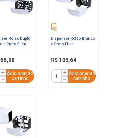
nser Rolão Duplo
Dispenser Rolão Branco
o e Preto Elisa
e Preto Elisa
166
,
98
R$
105
,
64
Adicionar ao
Adicionar ao
carrinho
carrinho