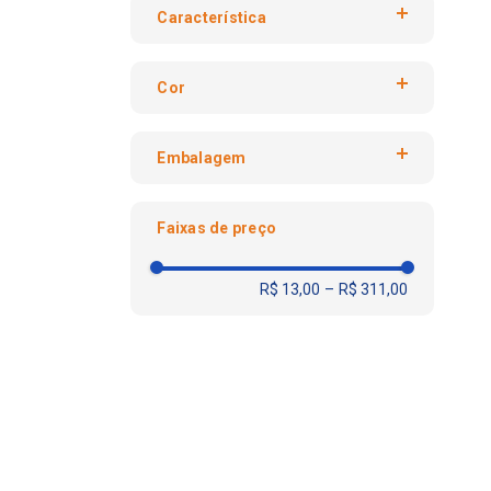
Característica
Alavanca
Cor
Assento Sanitário
Auto Corte
Branca e Preta
Coletor de Absorvente
Embalagem
Branco e Preto
Duplo
Unidade
Espuma
Faixas de preço
Espuma com Válvula
R$ 13,00
–
R$ 311,00
Líquida com Válvula