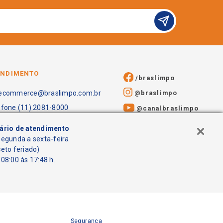
ENDIMENTO
/braslimpo
@braslimpo
ecommerce@braslimpo.com.br
efone (11) 2081-8000
@canalbraslimpo​
ário de atendimento
segunda a sexta-feira
ceto feriado)
08:00 às 17:48 h.
Segurança