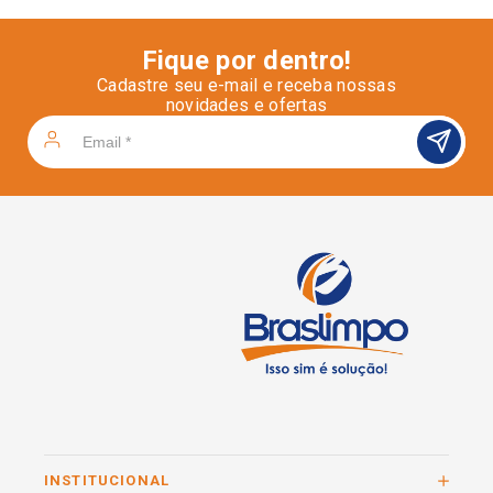
Fique por dentro!
Cadastre seu e-mail e receba nossas
novidades e ofertas
INSTITUCIONAL