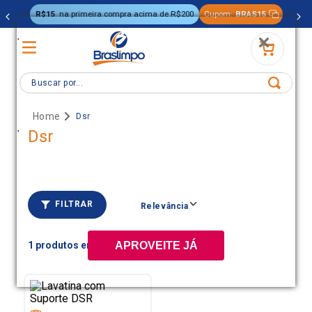
R$15
na primeira compra acima de R$200
Cupom:
BRAS15
.
Buscar por...
Dsr
.
Dsr
FILTRAR
Relevância
1
APROVEITE JÁ