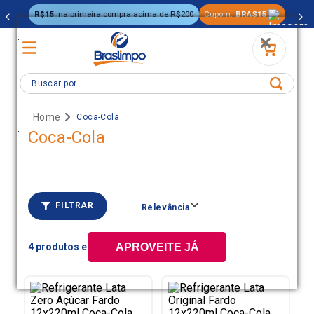
R$15
na primeira compra acima de R$200
Cupom:
BRAS15
.
Buscar por...
Coca-Cola
.
Coca-Cola
FILTRAR
Relevância
4
APROVEITE JÁ