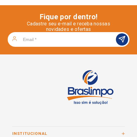
Fique por dentro!
Cadastre seu e-mail e receba nossas
novidades e ofertas
INSTITUCIONAL