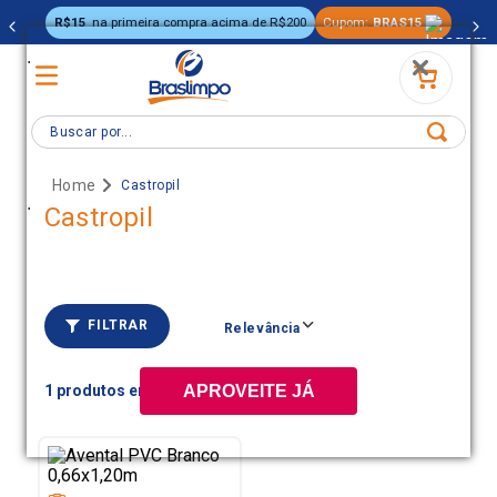
R$15
na primeira compra acima de R$200
Cupom:
BRAS15
.
Buscar por...
Castropil
.
Castropil
FILTRAR
Relevância
1
APROVEITE JÁ