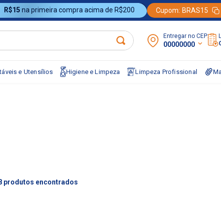
R$15
na primeira compra acima de R$200
Cupom:
BRAS15
Entregar no CEP:
00000000
áveis e Utensílios
Higiene e Limpeza
Limpeza Profissional
Ma
8