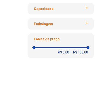
Plástico
preto
Reforçado
Capacidade
15 Litros
Embalagem
Unidade
Faixas de preço
R$ 5,00
–
R$ 108,00