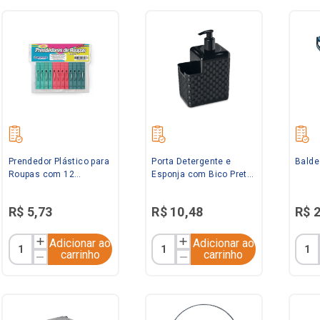
Prendedor Plástico para
Porta Detergente e
Balde
Roupas com 12
Esponja com Bico Preto
unidades Arqplast
Arqplast
R$
5
,
73
R$
10
,
48
R$
Adicionar ao
Adicionar ao
carrinho
carrinho