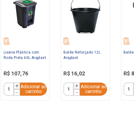
Lixeira Plástica com
Balde Reforçado 12L
Balde
Roda Preta 60L Arqplast
Arqplast
R$
107
,
76
R$
16
,
02
R$
Adicionar ao
Adicionar ao
carrinho
carrinho