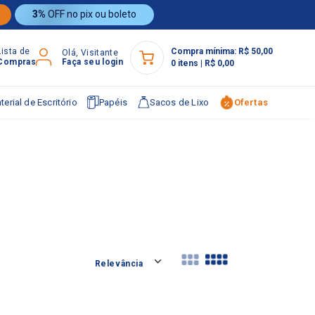
3%
OFF no pix ou boleto
Lista de
Compra mínima:
R$ 50,00
Olá, Visitante
Compras
Faça seu login
0
itens
|
R$ 0,00
terial de Escritório
Papéis
Sacos de Lixo
Ofertas
Relevância