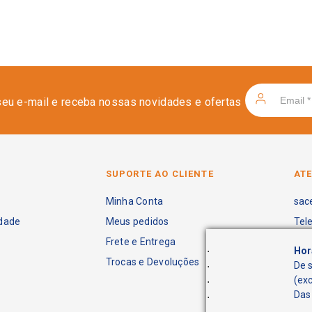
seu e-mail e receba nossas novidades e ofertas
SUPORTE AO CLIENTE
AT
Minha Conta
sac
idade
Meus pedidos
Tel
Frete e Entrega
.
Hor
Trocas e Devoluções
.
De 
.
(ex
.
Das 