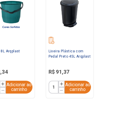
 8L Arqplast
Lixeira Plástica com
Pedal Preto 45L Arqplast
8
,
34
R$
91
,
37
Adicionar ao
Adicionar ao
carrinho
carrinho