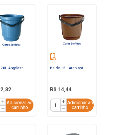
 20L Arqplast
Balde 15L Arqplast
22
,
82
R$
14
,
44
Adicionar ao
Adicionar ao
carrinho
carrinho