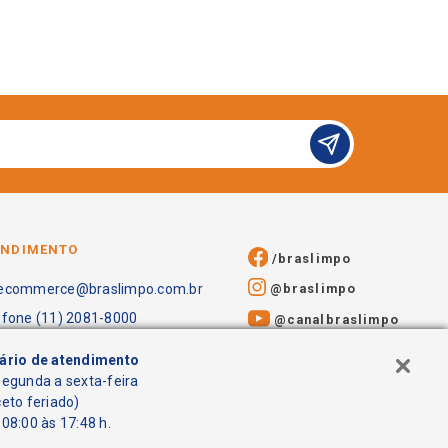
ENDIMENTO
/braslimpo
@braslimpo
ecommerce@braslimpo.com.br
efone (11) 2081-8000
@canalbraslimpo​
ário de atendimento
segunda a sexta-feira
ceto feriado)
08:00 às 17:48 h.