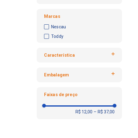
Marcas
Nescau
Toddy
Característica
Achocolatado
Embalagem
Lata
Faixas de preço
Pacote
Pote
R$ 12,00
–
R$ 37,00