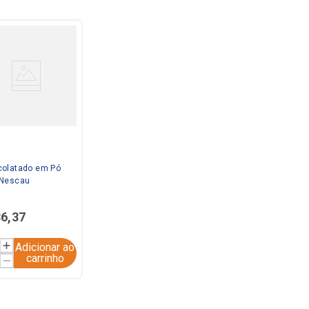
olatado em Pó
 Nescau
36
,
37
Adicionar ao
carrinho