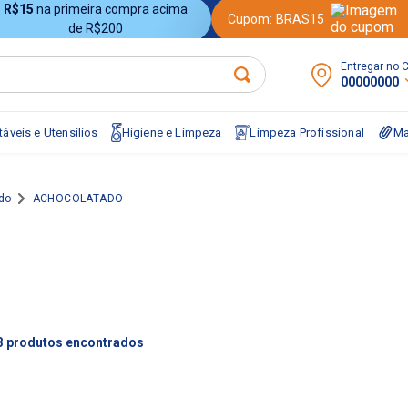
R$15
na primeira compra acima
Cupom:
BRAS15
de R$200
Entregar no 
00000000
áveis e Utensílios
Higiene e Limpeza
Limpeza Profissional
Ma
do
ACHOCOLATADO
3