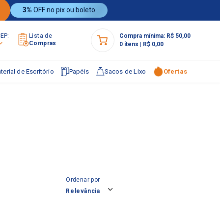
3%
OFF no pix ou boleto
CEP:
Lista de
Compra mínima:
R$ 50,00
Compras
0
itens
|
R$ 0,00
terial de Escritório
Papéis
Sacos de Lixo
Ofertas
Ordenar por
Relevância