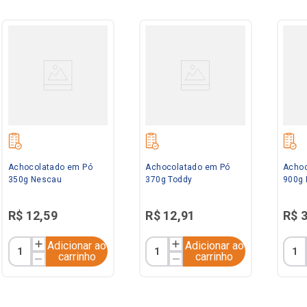
Achocolatado em Pó
Achocolatado em Pó
Achoc
350g Nescau
370g Toddy
900g
R$
12
,
59
R$
12
,
91
R$
Adicionar ao
Adicionar ao
carrinho
carrinho