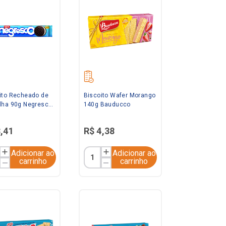
ito Recheado de
Biscoito Wafer Morango
lha 90g Negresco
140g Bauducco
e
3
,
41
R$
4
,
38
Adicionar ao
Adicionar ao
carrinho
carrinho