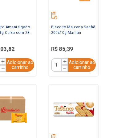
ito Amanteigado
Biscoito Maizena Sachê
 9g Caixa com 280
200x10g Marilan
s Renata
103
,
82
R$
85
,
39
Adicionar ao
Adicionar ao
carrinho
carrinho