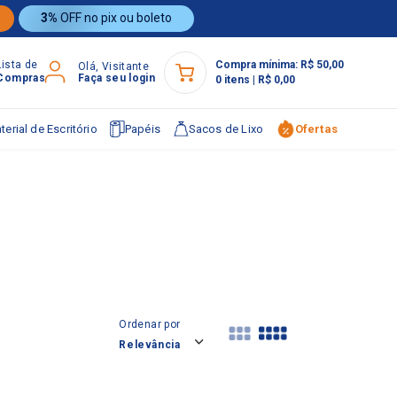
3%
OFF no pix ou boleto
Lista de
Compra mínima:
R$ 50,00
Olá, Visitante
Compras
Faça seu login
0
itens
|
R$ 0,00
terial de Escritório
Papéis
Sacos de Lixo
Ofertas
Ordenar por
Relevância