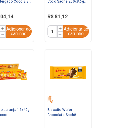
eigado Coco 8,8G
Coco Sachê 200x8,6g
ta
Marilan
104
,
14
R$
81
,
12
Adicionar ao
Adicionar ao
carrinho
carrinho
ho Laranja 16x40g
Biscoito Wafer
ucco
Chocolate Sachê
96x30g Bauducco