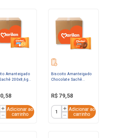
ito Amanteigado
Biscoito Amanteigado
 Sachê 200x8,6g
Chocolate Sachê
an
200x8,6g Marilan
80
,
58
R$
79
,
58
Adicionar ao
Adicionar ao
carrinho
carrinho