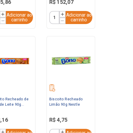
35
,
86
R$
152
,
07
Adicionar ao
Adicionar ao
carrinho
carrinho
ito Recheado de
Biscoito Recheado
de Leite 90g
Limão 90g Nestle
e Bono
3
,
16
R$
4
,
75
Adicionar ao
Adicionar ao