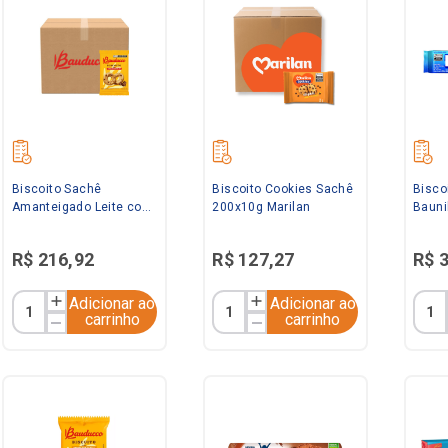
Biscoito Sachê
Biscoito Cookies Sachê
Bisco
Amanteigado Leite com
200x10g Marilan
Bauni
Gotas de Chocolate
Nestl
400x11,8g Bauducco
R$
216
,
92
R$
127
,
27
R$
Adicionar ao
Adicionar ao
carrinho
carrinho