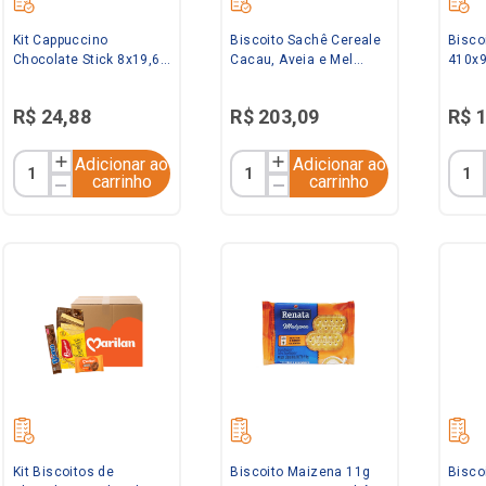
Kit Cappuccino
Biscoito Sachê Cereale
Bisco
Chocolate Stick 8x19,6g
Cacau, Aveia e Mel
410x
L'or + Biscoito Wafer
400x12,5g Bauducco
Chocolate 140g
R$
24
,
88
R$
203
,
09
R$
Bauducco
Adicionar ao
Adicionar ao
carrinho
carrinho
Kit Biscoitos de
Biscoito Maizena 11g
Bisco