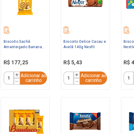
Biscoito Sachê
Biscoito Delice Cacau e
Bisco
Amanteigado Banana
Avelã 140g Nesfit
Nestl
com Canela 400x13,1g
Bauducco
R$
177
,
25
R$
5
,
43
R$
Adicionar ao
Adicionar ao
carrinho
carrinho