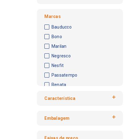
Marcas
Bauducco
Bono
Marilan
Negresco
Nesfit
Passatempo
Renata
Tostines
Característica
Amanteigado
Embalagem
Cereal
Cookies
Caixa
Fibras e Cereais
Faixas de preço
Pacote