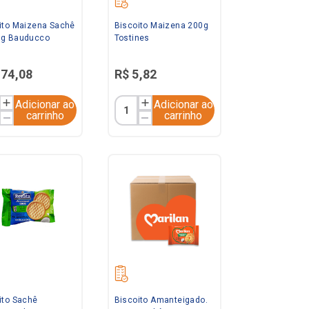
ito Maizena Sachê
Biscoito Maizena 200g
9g Bauducco
Tostines
174
,
08
R$
5
,
82
Adicionar ao
Adicionar ao
carrinho
carrinho
ito Sachê
Biscoito Amanteigado.