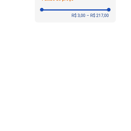
Maizena
Sachê
R$ 3,00
–
R$ 217,00
Recheado
Sem Recheio
Wafer