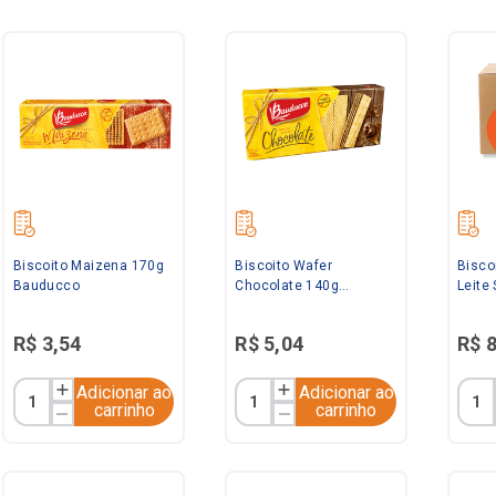
Biscoito Maizena 170g
Biscoito Wafer
Bisco
Bauducco
Chocolate 140g
Leite
Bauducco
Maril
R$
3
,
54
R$
5
,
04
R$
Adicionar ao
Adicionar ao
carrinho
carrinho