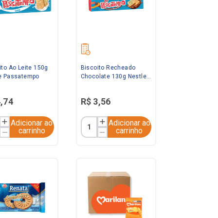
ito Ao Leite 150g
Biscoito Recheado
e Passatempo
Chocolate 130g Nestle
Passatempo
4
,
74
R$
3
,
56
Adicionar ao
Adicionar ao
carrinho
carrinho