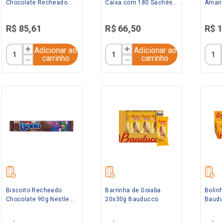
Chocolate Recheado
Caixa com 180 Sachês
Amant
90g Bono + Wafer 140g
Renata
Rena
Bauducco + Sachê
R$
85
,
61
R$
66
,
50
R$
200x8,6g Marilan
Adicionar ao
Adicionar ao
carrinho
carrinho
Biscoito Recheado
Barrinha de Goiaba
Bolin
Chocolate 90g Nestle
20x30g Bauducco
Baud
Bono