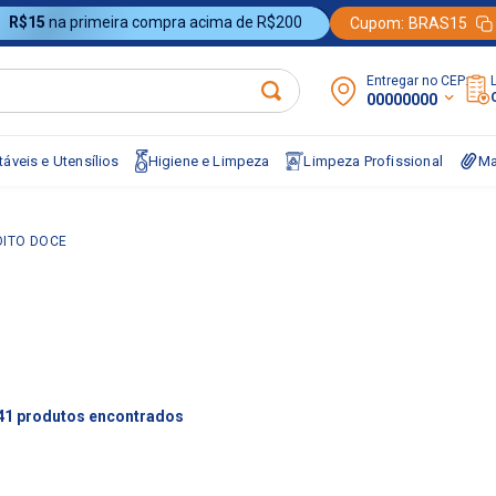
R$15
na primeira compra acima de R$200
Cupom:
BRAS15
Entregar no CEP:
00000000
áveis e Utensílios
Higiene e Limpeza
Limpeza Profissional
Ma
OITO DOCE
41