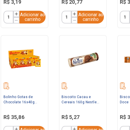
R$
3
,
19
R$
20
,
77
R$
Adicionar ao
Adicionar ao
carrinho
carrinho
Bolinho Gotas de
Biscoito Cacau e
Bisco
Chocolate 16x40g
Cereais 160g Nestle
Doce 
Bauducco
Nesfit
Nestl
R$
35
,
86
R$
5
,
27
R$
Adicionar ao
Adicionar ao