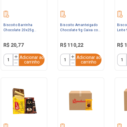
Biscoito Barrinha
Biscoito Amanteigado
Bisco
Chocolate 20x25g
Chocolate 9g Caixa com
Leite
Bauducco
280 Sachês Renata
Sachê
R$
20
,
77
R$
110
,
22
R$
Adicionar ao
Adicionar ao
carrinho
carrinho