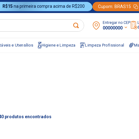
R$15
na primeira compra acima de R$200
Cupom:
BRAS15
Entregar no CEP:
00000000
áveis e Utensílios
Higiene e Limpeza
Limpeza Profissional
Ma
40