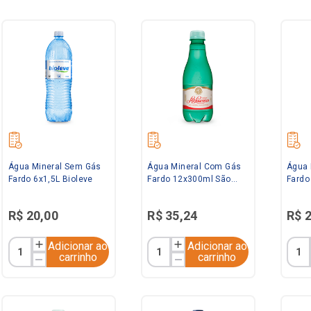
Água Mineral Sem Gás
Água Mineral Com Gás
Água 
Fardo 6x1,5L Bioleve
Fardo 12x300ml São
Fardo
Lourenço
R$
20
,
00
R$
35
,
24
R$
Adicionar ao
Adicionar ao
carrinho
carrinho