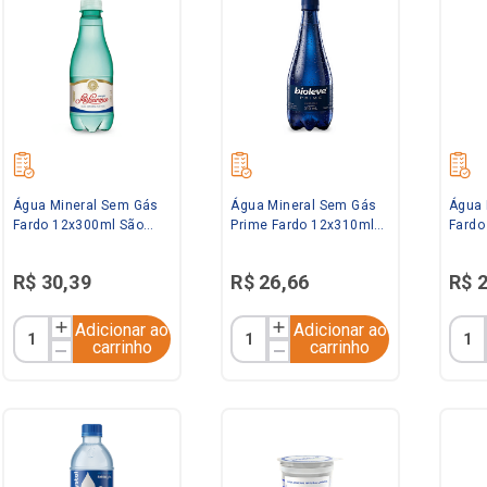
Água Mineral Sem Gás
Água Mineral Sem Gás
Água 
Fardo 12x300ml São
Prime Fardo 12x310ml
Fardo
Lourenço
Bioleve
R$
30
,
39
R$
26
,
66
R$
Adicionar ao
Adicionar ao
carrinho
carrinho