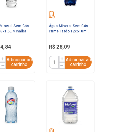
Mineral Sem Gás
Água Mineral Sem Gás
 6x1,5L Minalba
Prime Fardo 12x510ml
Bioleve
24
,
84
R$
28
,
09
Adicionar ao
Adicionar ao
carrinho
carrinho