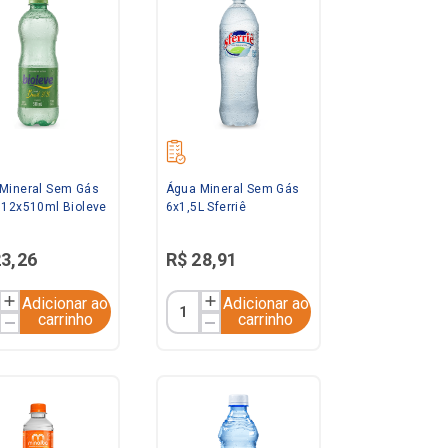
Mineral Sem Gás
Água Mineral Sem Gás
 12x510ml Bioleve
6x1,5L Sferriê
23
,
26
R$
28
,
91
Adicionar ao
Adicionar ao
carrinho
carrinho