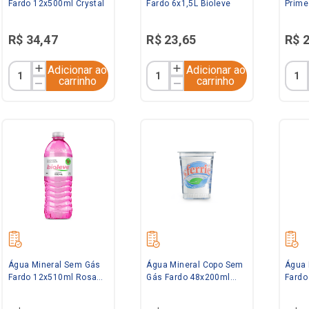
Fardo 12x500ml Crystal
Fardo 6x1,5L Bioleve
Prime
Biole
R$
34
,
47
R$
23
,
65
R$
Adicionar ao
Adicionar ao
carrinho
carrinho
Água Mineral Sem Gás
Água Mineral Copo Sem
Água 
Fardo 12x510ml Rosa
Gás Fardo 48x200ml
Fardo
Bioleve
Sferriê