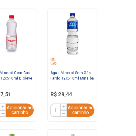
Mineral Com Gás
Água Mineral Sem Gás
 12x510ml Bioleve
Fardo 12x510ml Minalba
27
,
51
R$
29
,
44
Adicionar ao
Adicionar ao
carrinho
carrinho