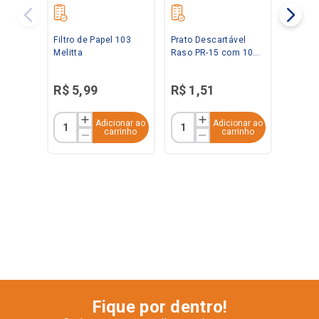
Filtro de Papel 103
Prato Descartável
Melitta
Raso PR-15 com 10
Unidades Kerocopo
R$
5
,
99
R$
1
,
51
Adicionar ao
Adicionar ao
carrinho
carrinho
Fique por dentro!