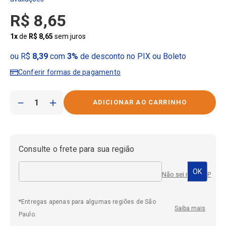
R$
8
,
65
1
x
de
R$
8
,
65
sem juros
ou R$
8,39
com
3%
de desconto no PIX ou Boleto
Conferir formas de pagamento
－
＋
Consulte o frete para sua região
Não sei meu CEP
*Entregas apenas para algumas regiões de São
Saiba mais
Paulo.