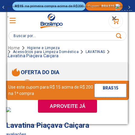
R$15
na primeira compra acima de R$200
Cupom:
BRAS15
.
Buscar por...
Higiene e Limpeza
Acessórios para Limpeza Doméstica
LAVATINAS
.
Lavatina Piaçava Caiçara
OFERTA DO DIA
Use este cupom para R$ 15 acima de R$ 200
BRAS15
na 1ª compra
APROVEITE JÁ
Lavatina Piaçava Caiçara