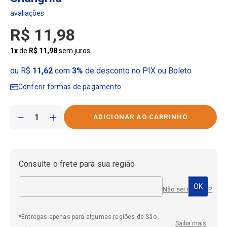
R$
11
,
98
1
x
de
R$
11
,
98
sem juros
ou R$
11,62
com
3%
de desconto no PIX ou Boleto
Conferir formas de pagamento
－
＋
Consulte o frete para sua região
Não sei meu CEP
*Entregas apenas para algumas regiões de São
Saiba mais