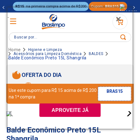
R$15
na primeira compra acima de R$200
Cupom:
BRAS15
.
Buscar por...
Higiene e Limpeza
Acessórios para Limpeza Doméstica
BALDES
.
Balde Econômico Preto 15L Shangrila
OFERTA DO DIA
Use este cupom para R$ 15 acima de R$ 200
BRAS15
na 1ª compra
APROVEITE JÁ
Balde Econômico Preto 15L
Shangrila