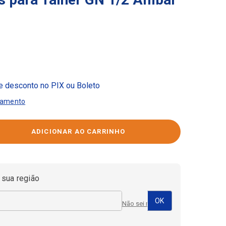
 desconto no PIX ou Boleto
gamento
 sua região
Não sei meu CEP