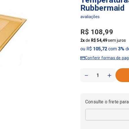
Rubbermaid
R$
108
,
99
2
x
de
R$
54
,
49
sem juros
ou R$
105,72
com
3%
de
Conferir formas de pa
－
＋
Consulte o frete para