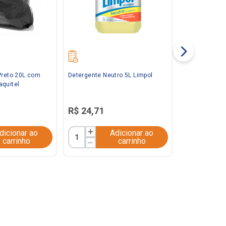
Preto 20L com
Detergente Neutro 5L Limpol
aquitel
R$
24
,
71
dicionar ao
Adicionar ao
carrinho
carrinho