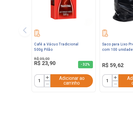
Café a Vácuo Tradicional
Saco para Lixo Pr
500g Pilão
com 100 unidade
R$
35
,
00
R$
23
,
90
R$
59
,
62
-
32%
Adicionar ao
Ad
carrinho