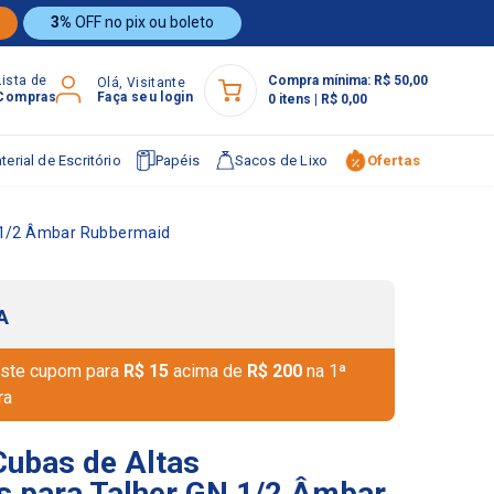
3%
OFF no pix ou boleto
Lista de
Compra mínima:
R$ 50,00
Olá, Visitante
Compras
Faça seu login
0
itens
|
R$ 0,00
terial de Escritório
Papéis
Sacos de Lixo
Ofertas
 1/2 Âmbar Rubbermaid
A
ste cupom para
R$ 15
acima de
R$ 200
na 1ª
ra
ubas de Altas
 para Talher GN 1/2 Âmbar