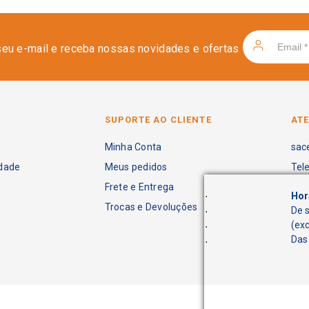
seu e-mail e receba nossas novidades e ofertas
SUPORTE AO CLIENTE
AT
Minha Conta
sac
idade
Meus pedidos
Tel
Frete e Entrega
.
Hor
Trocas e Devoluções
.
De 
.
(ex
.
Das 