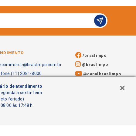
ENDIMENTO
/braslimpo
@braslimpo
ecommerce@braslimpo.com.br
efone (11) 2081-8000
@canalbraslimpo​
ário de atendimento
segunda a sexta-feira
ceto feriado)
08:00 às 17:48 h.