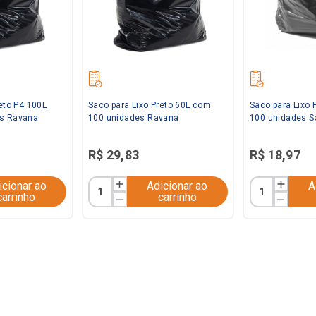
eto P4 100L
Saco para Lixo Preto 60L com
Saco para Lixo 
s Ravana
100 unidades Ravana
100 unidades S
R$
29
,
83
R$
18
,
97
icionar ao
Adicionar ao
A
carrinho
carrinho