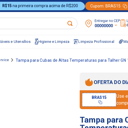
R$15
na primeira compra acima de R$200
Cupom:
BRAS15
Entregar no CEP:
00000000
áveis e Utensílios
Higiene e Limpeza
Limpeza Profissional
Ma
ervice
Tampa para Cubas de Altas Temperaturas para Talher GN
OFERTA DO DI
Use e
BRAS15
comp
Tampa para C
Temperaturas