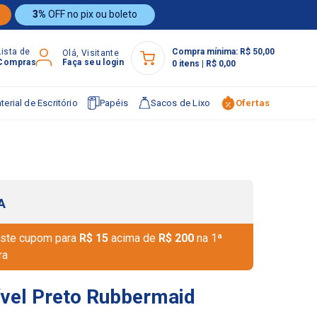
3%
OFF no pix ou boleto
Lista de
Compra mínima:
R$ 50,00
Olá, Visitante
Compras
Faça seu login
0
itens
|
R$ 0,00
terial de Escritório
Papéis
Sacos de Lixo
Ofertas
A
ste cupom para
R$ 15
acima de
R$ 200
na 1ª
ra
ível Preto Rubbermaid