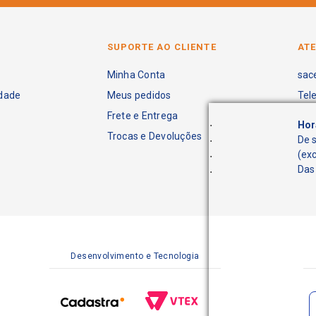
SUPORTE AO CLIENTE
AT
Minha Conta
sac
idade
Meus pedidos
Tel
Frete e Entrega
.
Hor
Trocas e Devoluções
.
De 
.
(ex
.
Das 
Desenvolvimento e Tecnologia