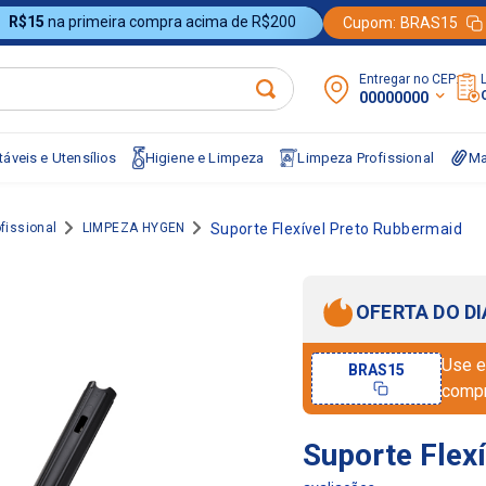
R$15
na primeira compra acima de R$200
Cupom:
BRAS15
Entregar no CEP:
00000000
áveis e Utensílios
Higiene e Limpeza
Limpeza Profissional
Ma
fissional
LIMPEZA HYGEN
Suporte Flexível Preto Rubbermaid
OFERTA DO DI
Use e
BRAS15
comp
Suporte Flex