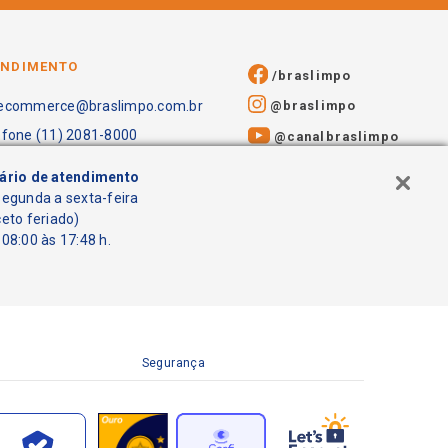
ENDIMENTO
/braslimpo
@braslimpo
ecommerce@braslimpo.com.br
efone (11) 2081-8000
@canalbraslimpo​
ário de atendimento
segunda a sexta-feira
ceto feriado)
08:00 às 17:48 h.
Segurança