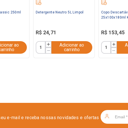
Classic 250ml
Detergente Neutro 5L Limpol
Copo Descartáv
25x100x180ml 
R$
24
,
71
R$
153
,
45
icionar ao
Adicionar ao
A
carrinho
carrinho
seu e-mail e receba nossas novidades e ofertas