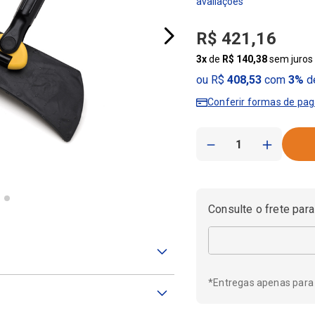
R$
421
,
16
3
x
de
R$
140
,
38
sem juros
ou R$
408,53
com
3%
de
Conferir formas de pa
－
＋
Consulte o frete para
*Entregas apenas para