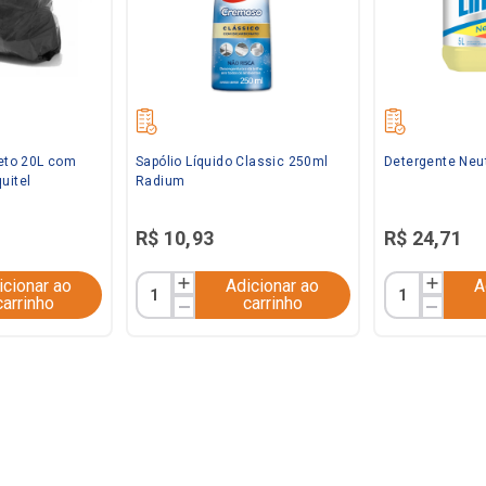
reto 20L com
Sapólio Líquido Classic 250ml
Detergente Neut
uitel
Radium
R$
10
,
93
R$
24
,
71
icionar ao
Adicionar ao
A
carrinho
carrinho