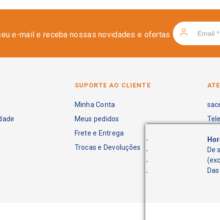
seu e-mail e receba nossas novidades e ofertas
SUPORTE AO CLIENTE
AT
Minha Conta
sac
idade
Meus pedidos
Tel
Frete e Entrega
.
Hor
Trocas e Devoluções
.
De 
.
(ex
.
Das 