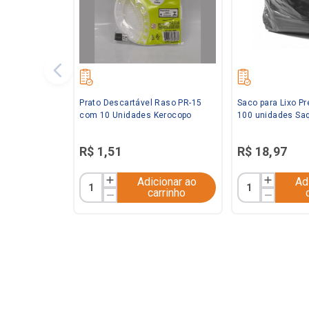
Prato Descartável Raso PR-15
Saco para Lixo P
com 10 Unidades Kerocopo
100 unidades Saq
R$
1
,
51
R$
18
,
97
Adicionar ao
Ad
carrinho