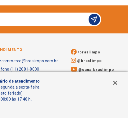
ENDIMENTO
/braslimpo
@braslimpo
ecommerce@braslimpo.com.br
efone (11) 2081-8000
@canalbraslimpo​
ário de atendimento
segunda a sexta-feira
ceto feriado)
08:00 às 17:48 h.