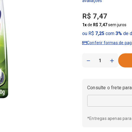
R$
7
,
47
1
x
de
R$
7
,
47
sem juros
ou R$
7,25
com
3%
de d
Conferir formas de pa
－
＋
Consulte o frete para
*Entregas apenas para