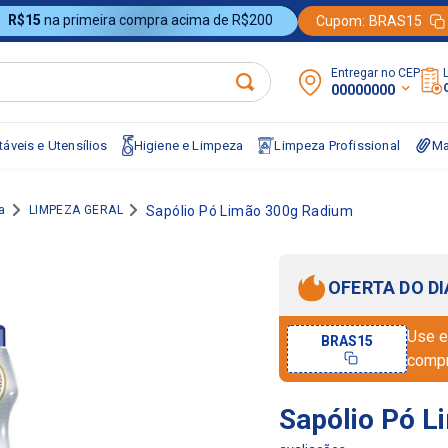
R$15
na primeira compra acima de R$200
Cupom:
BRAS15
Entregar no CEP:
00000000
áveis e Utensílios
Higiene e Limpeza
Limpeza Profissional
Ma
a
LIMPEZA GERAL
Sapólio Pó Limão 300g Radium
OFERTA DO DI
Use e
BRAS15
comp
Sapólio Pó 