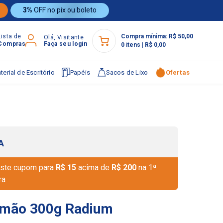
3%
OFF no pix ou boleto
Lista de
Compra mínima:
R$ 50,00
Olá, Visitante
Compras
Faça seu login
0
itens
|
R$ 0,00
terial de Escritório
Papéis
Sacos de Lixo
Ofertas
A
ste cupom para
R$ 15
acima de
R$ 200
na 1ª
ra
Limão 300g Radium