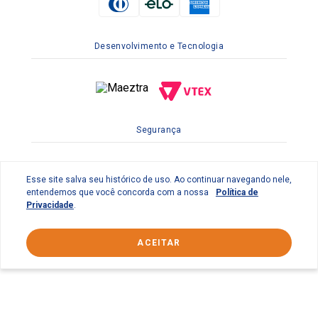
Desenvolvimento e Tecnologia
Segurança
Esse site salva seu histórico de uso. Ao continuar navegando nele,
entendemos que você concorda com a nossa
Política de
Privacidade
.
ACEITAR
© 2022 Braslimpo Comercial Ltda | Av. Lauro de Gusmão
Silveira, 158 Parque Industrial do Jardim São Geraldo -