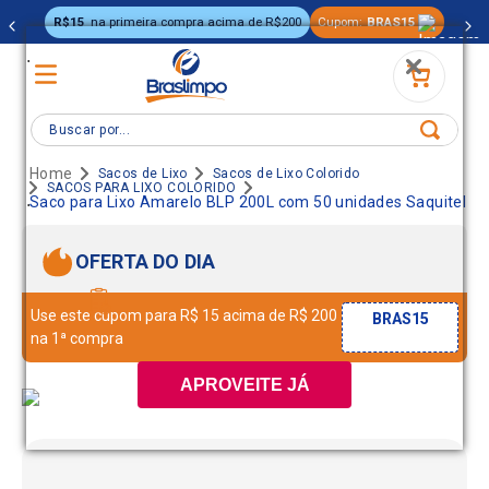
R$15
na primeira compra acima de R$200
Cupom:
BRAS15
.
Buscar por...
Sacos de Lixo
Sacos de Lixo Colorido
SACOS PARA LIXO COLORIDO
.
Saco para Lixo Amarelo BLP 200L com 50 unidades Saquitel
OFERTA DO DIA
Use este cupom para R$ 15 acima de R$ 200
BRAS15
na 1ª compra
APROVEITE JÁ