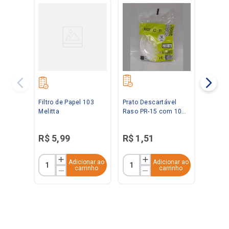
Filtro de Papel 103
Prato Descartável
Melitta
Raso PR-15 com 10
Unidades Kerocopo
R$
5
,
99
R$
1
,
51
Adicionar ao
Adicionar ao
carrinho
carrinho