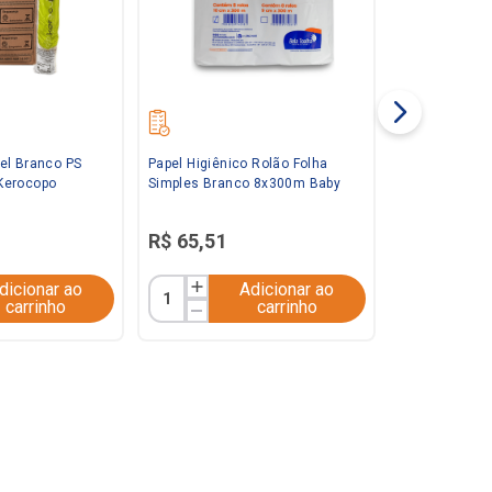
el Branco PS
Papel Higiênico Rolão Folha
Kerocopo
Simples Branco 8x300m Baby
R$
65
,
51
dicionar ao
Adicionar ao
carrinho
carrinho