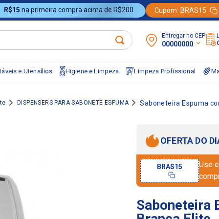
R$15
na primeira compra acima de R$200
Cupom:
BRAS15
Entregar no CEP:
00000000
áveis e Utensílios
Higiene e Limpeza
Limpeza Profissional
Ma
te
DISPENSERS PARA SABONETE ESPUMA
Saboneteira Espuma com
OFERTA DO DI
Use e
BRAS15
comp
Saboneteira
Branca Elite 