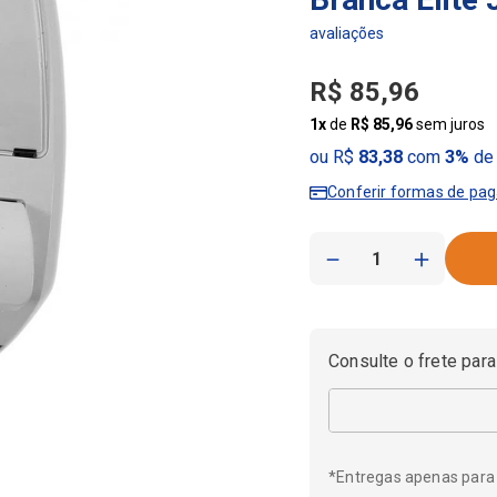
R$
85
,
96
1
x
de
R$
85
,
96
sem juros
ou R$
83,38
com
3%
de 
Conferir formas de pa
－
＋
Consulte o frete para
*Entregas apenas para