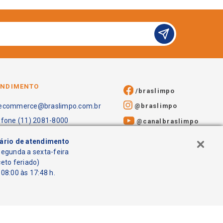
ENDIMENTO
/braslimpo
@braslimpo
ecommerce@braslimpo.com.br
efone (11) 2081-8000
@canalbraslimpo​
ário de atendimento
segunda a sexta-feira
ceto feriado)
08:00 às 17:48 h.