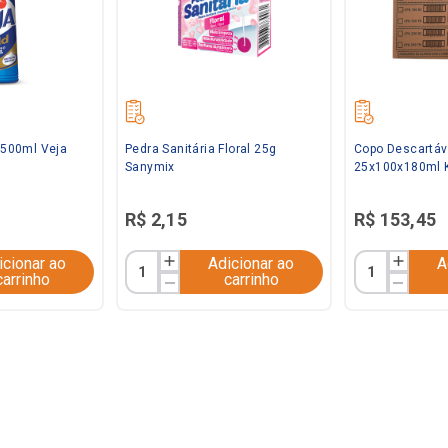
l 500ml Veja
Pedra Sanitária Floral 25g
Copo Descartáv
Sanymix
25x100x180ml 
R$
2
,
15
R$
153
,
45
icionar ao
Adicionar ao
A
carrinho
carrinho