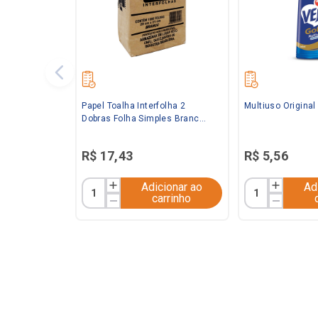
Papel Toalha Interfolha 2
Multiuso Origina
Dobras Folha Simples Branco
20x21 C/ 1.000 folhas Baby
R$
17
,
43
R$
5
,
56
Adicionar ao
Ad
carrinho