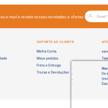
seu e-mail e receba nossas novidades e ofertas
SUPORTE AO CLIENTE
AT
Minha Conta
sac
idade
Meus pedidos
Tel
Frete e Entrega
.
Hor
Trocas e Devoluções
.
De 
.
(ex
.
Das 