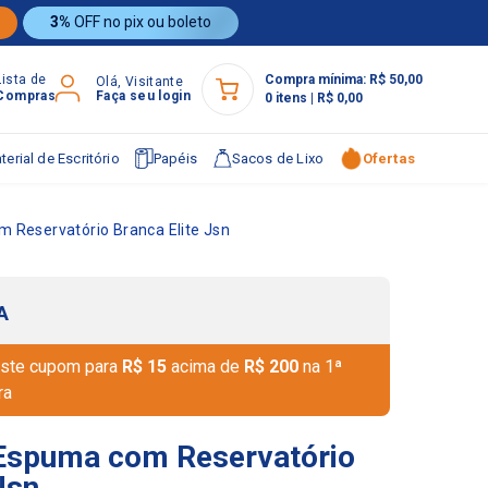
3%
OFF no pix ou boleto
Lista de
Compra mínima:
R$ 50,00
Olá, Visitante
Compras
Faça seu login
0
itens
|
R$ 0,00
terial de Escritório
Papéis
Sacos de Lixo
Ofertas
 Reservatório Branca Elite Jsn
A
ste cupom para
R$ 15
acima de
R$ 200
na 1ª
ra
 Espuma com Reservatório
Jsn