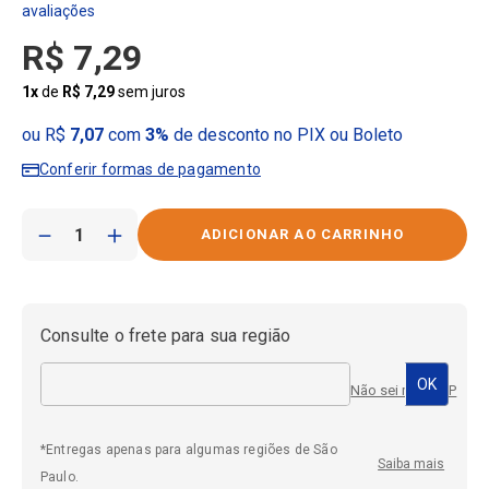
R$
7
,
29
1
x
de
R$
7
,
29
sem juros
ou R$
7,07
com
3%
de desconto no PIX ou Boleto
Conferir formas de pagamento
－
＋
Consulte o frete para sua região
Não sei meu CEP
*Entregas apenas para algumas regiões de São
Saiba mais
Paulo.