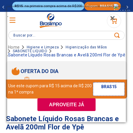
R$15
na primeira compra acima de R$200
Cupom:
BRAS15
.
Buscar por...
Higiene e Limpeza
Higienização das Mãos
SABONETE LIQUIDO
.
Sabonete Líquido Rosas Brancas e Avelã 200ml Flor de Ypê
OFERTA DO DIA
Use este cupom para R$ 15 acima de R$ 200
BRAS15
na 1ª compra
APROVEITE JÁ
Sabonete Líquido Rosas Brancas e
Avelã 200ml Flor de Ypê