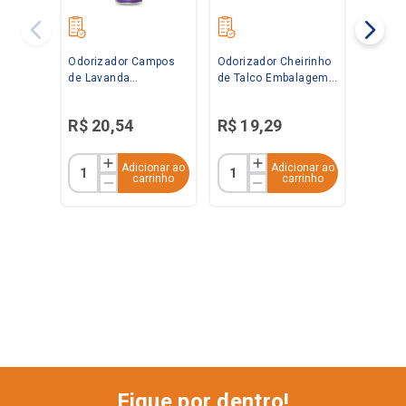
Odorizador Campos
Odorizador Cheirinho
de Lavanda
de Talco Embalagem
Embalagem
Econômica 360ml
Econômica 360ml
Bom Ar
R$
20
,
54
R$
19
,
29
Bom Ar
Adicionar ao
Adicionar ao
carrinho
carrinho
Fique por dentro!