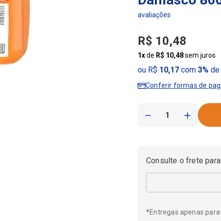
R$
10
,
48
1
x
de
R$
10
,
48
sem juros
ou R$
10,17
com
3%
de 
Conferir formas de pa
－
＋
Consulte o frete para
*Entregas apenas para