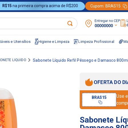
R$15
na primeira compra acima de R$200
Cupom:
BRAS15
Entregar no CEP:
00000000
áveis e Utensílios
Higiene e Limpeza
Limpeza Profissional
Ma
ONETE LIQUIDO
Sabonete Líquido Refil Pêssego e Damasco 800m
OFERTA DO DI
Use e
BRAS15
comp
Sabonete Líq
Damasco 800