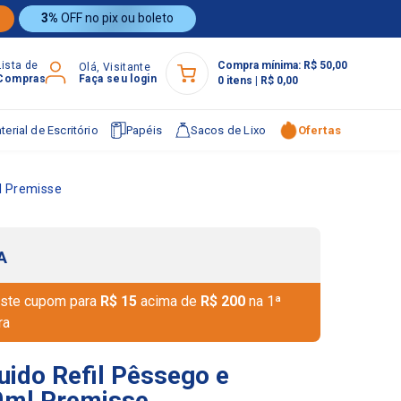
3%
OFF no pix ou boleto
Lista de
Compra mínima:
R$ 50,00
Olá, Visitante
Compras
Faça seu login
0
itens
|
R$ 0,00
terial de Escritório
Papéis
Sacos de Lixo
Ofertas
l Premisse
A
ste cupom para
R$ 15
acima de
R$ 200
na 1ª
ra
uido Refil Pêssego e
ml Premisse