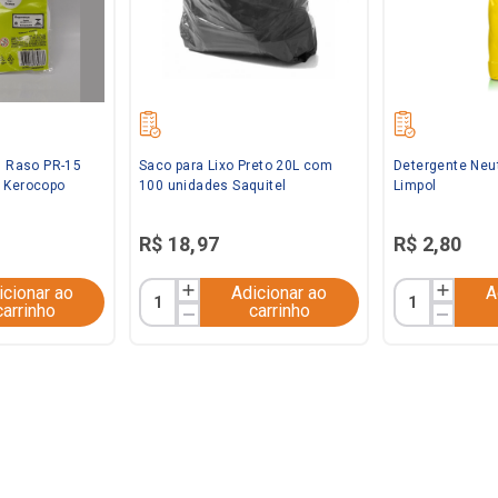
l Raso PR-15
Saco para Lixo Preto 20L com
Detergente Neu
 Kerocopo
100 unidades Saquitel
Limpol
R$
18
,
97
R$
2
,
80
icionar ao
Adicionar ao
A
carrinho
carrinho