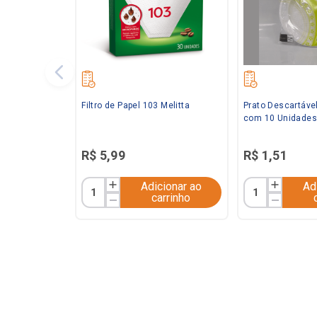
Filtro de Papel 103 Melitta
Prato Descartáve
com 10 Unidades
R$
5
,
99
R$
1
,
51
Adicionar ao
Ad
carrinho