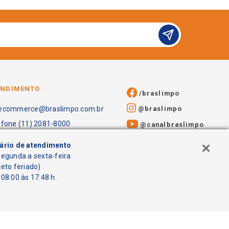
ENDIMENTO
/braslimpo
@braslimpo
ecommerce@braslimpo.com.br
efone (11) 2081-8000
@canalbraslimpo​
ário de atendimento
segunda a sexta-feira
ceto feriado)
08:00 às 17:48 h.