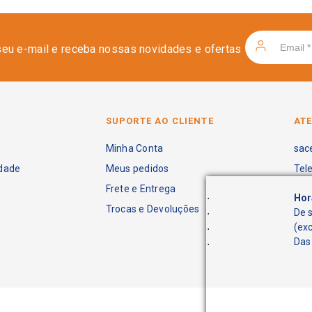
seu e-mail e receba nossas novidades e ofertas
SUPORTE AO CLIENTE
AT
Minha Conta
sac
idade
Meus pedidos
Tel
Frete e Entrega
.
Hor
Trocas e Devoluções
.
De 
.
(ex
.
Das 