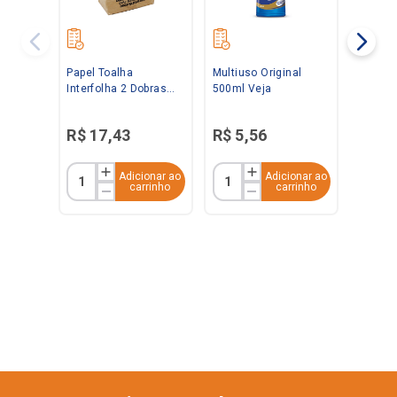
Papel Toalha
Multiuso Original
Interfolha 2 Dobras
500ml Veja
Folha Simples Branco
20x21 C/ 1.000 folhas
R$
17
,
43
R$
5
,
56
Baby
Adicionar ao
Adicionar ao
carrinho
carrinho