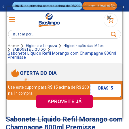
R$15
na primeira compra acima de R$200
Cupom:
BRAS15
.
Buscar por...
Higiene e Limpeza
Higienização das Mãos
SABONETE LIQUIDO
.
Sabonete Líquido Refil Morango com Champagne 800ml
Premisse
OFERTA DO DIA
Use este cupom para R$ 15 acima de R$ 200
BRAS15
na 1ª compra
APROVEITE JÁ
Sabonete Líquido Refil Morango com
Champagne 800ml Premisse