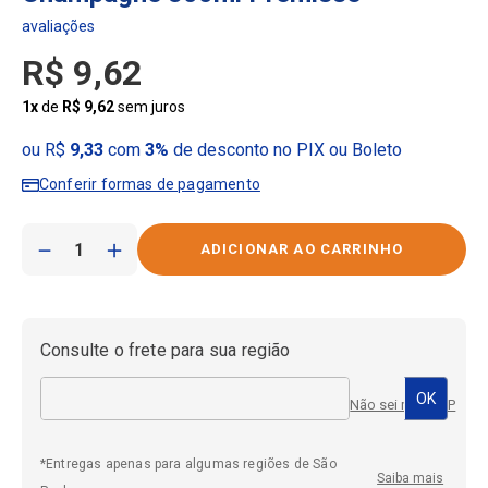
R$
9
,
62
1
x
de
R$
9
,
62
sem juros
ou R$
9,33
com
3%
de desconto no PIX ou Boleto
Conferir formas de pagamento
－
＋
Consulte o frete para sua região
Não sei meu CEP
*Entregas apenas para algumas regiões de São
Saiba mais