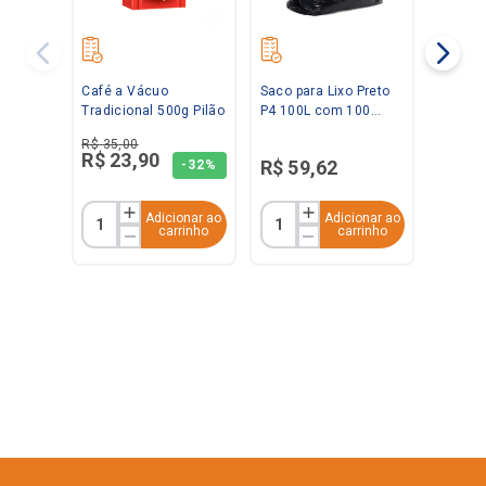
Café a Vácuo
Saco para Lixo Preto
Tradicional 500g Pilão
P4 100L com 100
unidades Ravana
R$
35
,
00
R$
23
,
90
R$
59
,
62
-
32%
Adicionar ao
Adicionar ao
carrinho
carrinho