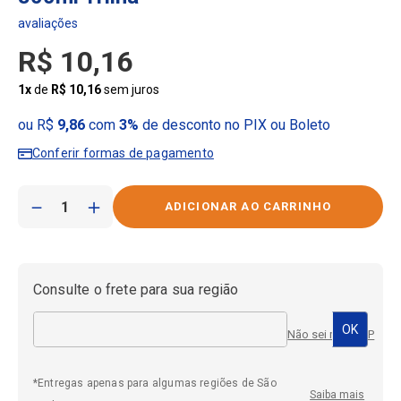
R$
10
,
16
1
x
de
R$
10
,
16
sem juros
ou R$
9,86
com
3%
de desconto no PIX ou Boleto
Conferir formas de pagamento
－
＋
Consulte o frete para sua região
Não sei meu CEP
*Entregas apenas para algumas regiões de São
Saiba mais