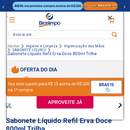
R$15
na primeira compra acima de R$200
Cupom:
BRAS15
.
Buscar por...
Higiene e Limpeza
Higienização das Mãos
SABONETE LIQUIDO
.
Sabonete Líquido Refil Erva Doce 800ml Trilha
OFERTA DO DIA
Use este cupom para R$ 15 acima de R$ 200
BRAS15
na 1ª compra
APROVEITE JÁ
Sabonete Líquido Refil Erva Doce
800ml Trilha