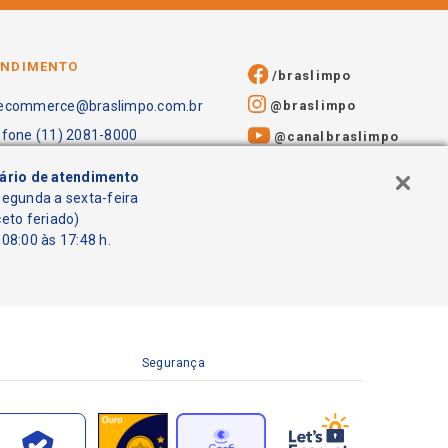
ENDIMENTO
/braslimpo
@braslimpo
ecommerce@braslimpo.com.br
efone (11) 2081-8000
@canalbraslimpo​
ário de atendimento
segunda a sexta-feira
ceto feriado)
08:00 às 17:48 h.
Segurança