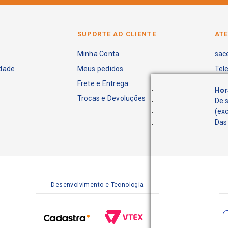
SUPORTE AO CLIENTE
AT
Minha Conta
sac
idade
Meus pedidos
Tel
Frete e Entrega
.
Hor
Trocas e Devoluções
.
De 
.
(ex
.
Das 
Desenvolvimento e Tecnologia