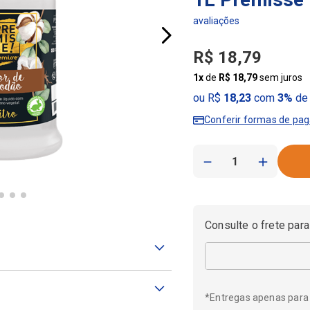
R$
18
,
79
1
x
de
R$
18
,
79
sem juros
ou R$
18,23
com
3%
de 
Conferir formas de pa
－
＋
Consulte o frete para
*Entregas apenas para