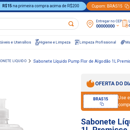
R$15
na primeira compra acima de R$200
Cupom:
BRAS15
Entregar no CEP:
00000000
áveis e Utensílios
Higiene e Limpeza
Limpeza Profissional
Ma
ONETE LIQUIDO
Sabonete Líquido Pump Flor de Algodão 1L Premi
OFERTA DO DI
Use e
BRAS15
comp
Sabonete Líq
1L Premisse