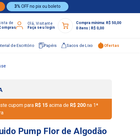
3%
OFF no pix ou boleto
Lista de
Compra mínima:
R$ 50,00
Olá, Visitante
Compras
Faça seu login
0
itens
|
R$ 0,00
terial de Escritório
Papéis
Sacos de Lixo
Ofertas
sse
A
ste cupom para
R$ 15
acima de
R$ 200
na 1ª
ra
uido Pump Flor de Algodão