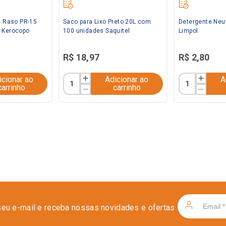
l Raso PR-15
Saco para Lixo Preto 20L com
Detergente Neu
 Kerocopo
100 unidades Saquitel
Limpol
R$
18
,
97
R$
2
,
80
icionar ao
Adicionar ao
A
carrinho
carrinho
seu e-mail e receba nossas novidades e ofertas