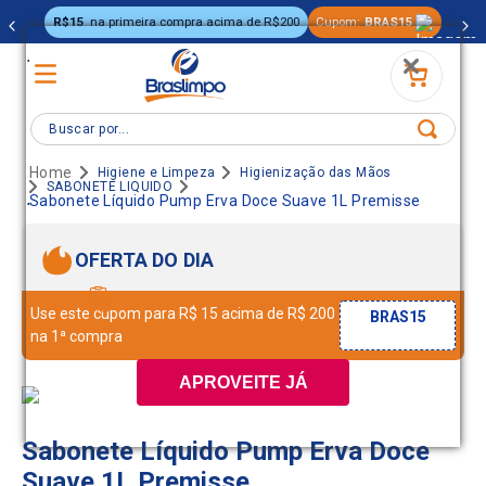
R$15
na primeira compra acima de R$200
Cupom:
BRAS15
.
Buscar por...
Higiene e Limpeza
Higienização das Mãos
SABONETE LIQUIDO
.
Sabonete Líquido Pump Erva Doce Suave 1L Premisse
OFERTA DO DIA
Use este cupom para R$ 15 acima de R$ 200
BRAS15
na 1ª compra
APROVEITE JÁ
Sabonete Líquido Pump Erva Doce
Suave 1L Premisse