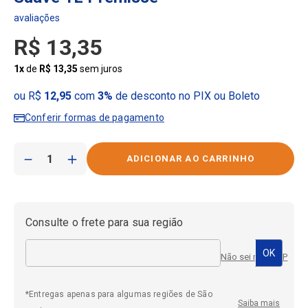
R$
13
,
35
1
x
de
R$
13
,
35
sem juros
ou R$
12,95
com
3%
de desconto no PIX ou Boleto
Conferir formas de pagamento
－
＋
Consulte o frete para sua região
Não sei meu CEP
*Entregas apenas para algumas regiões de São
Saiba mais