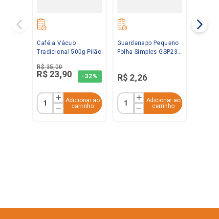
Café a Vácuo
Guardanapo Pequeno
Tradicional 500g Pilão
Folha Simples GSP23
23x22cm com 50
R$
35
,
00
unidades Santepel
R$
23
,
90
R$
2
,
26
-
32%
Adicionar ao
Adicionar ao
carrinho
carrinho