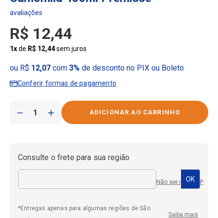
R$
12
,
44
1
x
de
R$
12
,
44
sem juros
ou R$
12,07
com
3%
de desconto no PIX ou Boleto
Conferir formas de pagamento
－
＋
Consulte o frete para sua região
Não sei meu CEP
*Entregas apenas para algumas regiões de São
Saiba mais