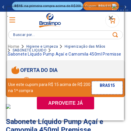
R$15
na primeira compra acima de R$200
Cupom:
BRAS15
.
Buscar por...
Higiene e Limpeza
Higienização das Mãos
SABONETE LIQUIDO
.
Sabonete Líquido Pump Açaí e Camomila 450ml Premisse
OFERTA DO DIA
Use este cupom para R$ 15 acima de R$ 200
BRAS15
na 1ª compra
APROVEITE JÁ
Sabonete Líquido Pump Açaí e
Camomila 450ml Premisse