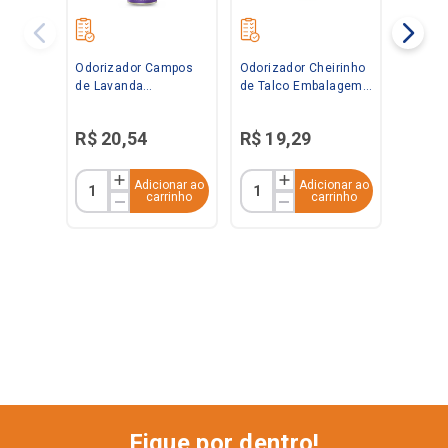
Odorizador Campos
Odorizador Cheirinho
de Lavanda
de Talco Embalagem
Embalagem
Econômica 360ml
Econômica 360ml
Bom Ar
R$
20
,
54
R$
19
,
29
Bom Ar
Adicionar ao
Adicionar ao
carrinho
carrinho
Fique por dentro!