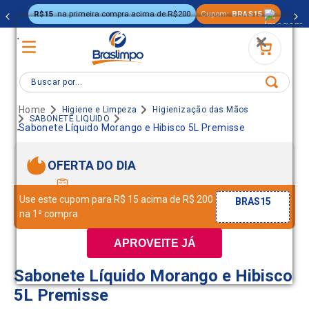
R$15
na primeira compra acima de R$200
Cupom:
BRAS15
.
Buscar por...
Higiene e Limpeza
Higienização das Mãos
SABONETE LIQUIDO
.
Sabonete Líquido Morango e Hibisco 5L Premisse
OFERTA DO DIA
Use este cupom para R$ 15 acima de R$ 200
BRAS15
na 1ª compra
APROVEITE JÁ
Sabonete Líquido Morango e Hibisco
5L Premisse