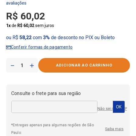
R$
60
,
02
1
x
de
R$
60
,
02
sem juros
ou R$
58,22
com
3%
de desconto no PIX ou Boleto
Conferir formas de pagamento
－
＋
Consulte o frete para sua região
Não sei meu CEP
*Entregas apenas para algumas regiões de São
Saiba mais
Paulo.