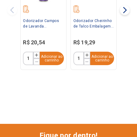
Odorizador Campos
Odorizador Cheirinho
de Lavanda
de Talco Embalagem
Embalagem
Econômica 360ml
Econômica 360ml
Bom Ar
R$
20
,
54
R$
19
,
29
Bom Ar
Adicionar ao
Adicionar ao
carrinho
carrinho
Fique por dentro!