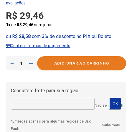
R$
29
,
46
1
x
de
R$
29
,
46
sem juros
ou R$
28,58
com
3%
de desconto no PIX ou Boleto
Conferir formas de pagamento
－
＋
Consulte o frete para sua região
Não sei meu CEP
*Entregas apenas para algumas regiões de São
Saiba mais
Paulo.