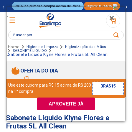
R$15
na primeira compra acima de R$200
Cupom:
BRAS15
.
Buscar por...
Higiene e Limpeza
Higienização das Mãos
SABONETE LIQUIDO
.
Sabonete Líquido Klyne Flores e Frutas 5L All Clean
OFERTA DO DIA
Use este cupom para R$ 15 acima de R$ 200
BRAS15
na 1ª compra
APROVEITE JÁ
Sabonete Líquido Klyne Flores e
Frutas 5L All Clean