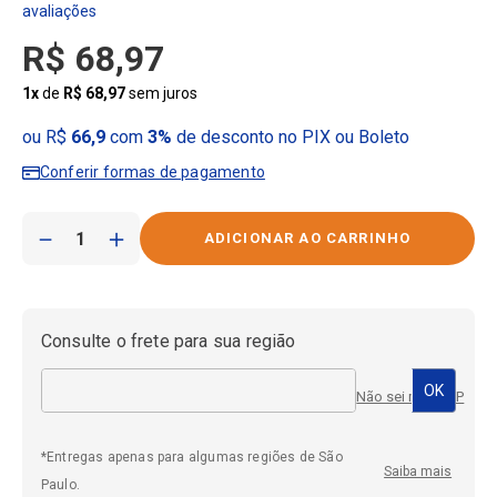
R$
68
,
97
1
x
de
R$
68
,
97
sem juros
ou R$
66,9
com
3%
de desconto no PIX ou Boleto
Conferir formas de pagamento
－
＋
Consulte o frete para sua região
Não sei meu CEP
*Entregas apenas para algumas regiões de São
Saiba mais
Paulo.