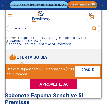
R$15
na primeira compra acima de R$200
Cupom:
BRAS15
.
Buscar por...
Higiene e Limpeza
Higienização das Mãos
SABONETE ESPUMA
.
Sabonete Espuma Sensitive 5L Premisse
OFERTA DO DIA
Use este cupom para R$ 15 acima de R$ 200
BRAS15
na 1ª compra
APROVEITE JÁ
Sabonete Espuma Sensitive 5L
Premisse