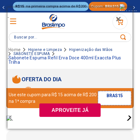
R$15
na primeira compra acima de R$200
Cupom:
BRAS15
.
Buscar por...
Higiene e Limpeza
Higienização das Mãos
SABONETE ESPUMA
.
Sabonete Espuma Refil Erva Doce 400ml Exaccta Plus
Trilha
OFERTA DO DIA
Use este cupom para R$ 15 acima de R$ 200
BRAS15
na 1ª compra
APROVEITE JÁ