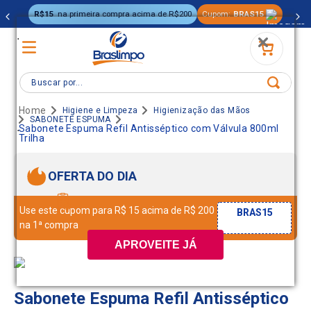
R$15
na primeira compra acima de R$200
Cupom:
BRAS15
.
Buscar por...
Higiene e Limpeza
Higienização das Mãos
SABONETE ESPUMA
.
Sabonete Espuma Refil Antisséptico com Válvula 800ml
Trilha
OFERTA DO DIA
Use este cupom para R$ 15 acima de R$ 200
BRAS15
na 1ª compra
APROVEITE JÁ
Sabonete Espuma Refil Antisséptico