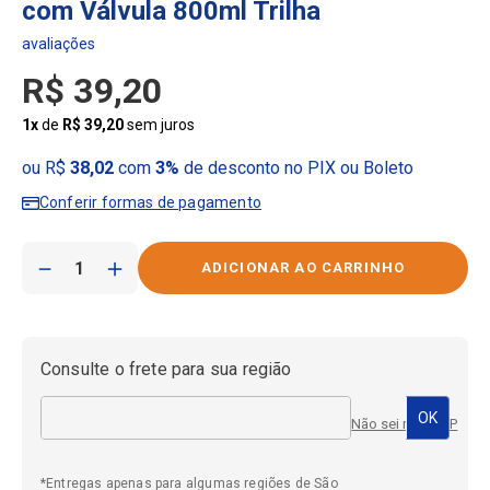
com Válvula 800ml Trilha
R$
39
,
20
1
x
de
R$
39
,
20
sem juros
ou R$
38,02
com
3%
de desconto no PIX ou Boleto
Conferir formas de pagamento
－
＋
Consulte o frete para sua região
Não sei meu CEP
*Entregas apenas para algumas regiões de São