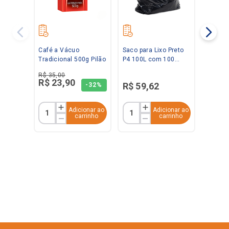
Café a Vácuo
Saco para Lixo Preto
Tradicional 500g Pilão
P4 100L com 100
unidades Ravana
R$
35
,
00
R$
23
,
90
R$
59
,
62
-
32%
Adicionar ao
Adicionar ao
carrinho
carrinho