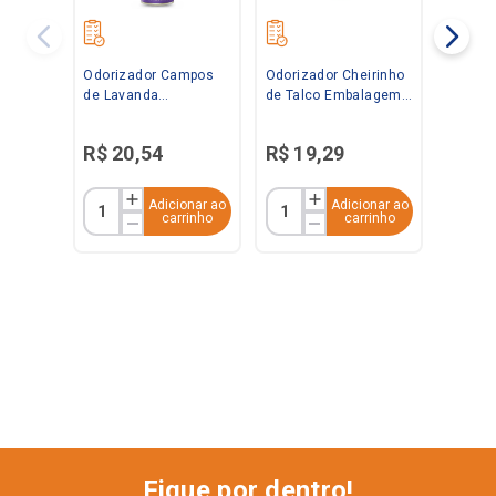
Odorizador Campos
Odorizador Cheirinho
de Lavanda
de Talco Embalagem
Embalagem
Econômica 360ml
Econômica 360ml
Bom Ar
R$
20
,
54
R$
19
,
29
Bom Ar
Adicionar ao
Adicionar ao
carrinho
carrinho
Fique por dentro!