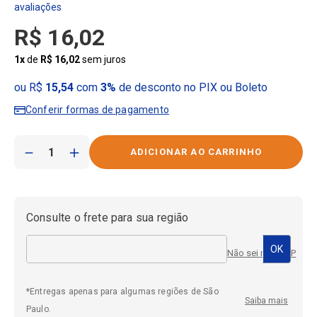
R$
16
,
02
1
x
de
R$
16
,
02
sem juros
ou R$
15,54
com
3%
de desconto no PIX ou Boleto
Conferir formas de pagamento
－
＋
Consulte o frete para sua região
Não sei meu CEP
*Entregas apenas para algumas regiões de São
Saiba mais
Paulo.