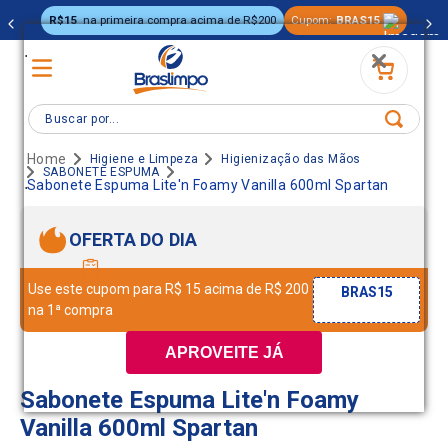
R$15
na primeira compra acima de R$200
Cupom:
BRAS15
.
Buscar por...
Higiene e Limpeza
Higienização das Mãos
SABONETE ESPUMA
.
Sabonete Espuma Lite'n Foamy Vanilla 600ml Spartan
OFERTA DO DIA
Use este cupom para R$ 15 acima de R$ 200
BRAS15
na 1ª compra
APROVEITE JÁ
Sabonete Espuma Lite'n Foamy
Vanilla 600ml Spartan