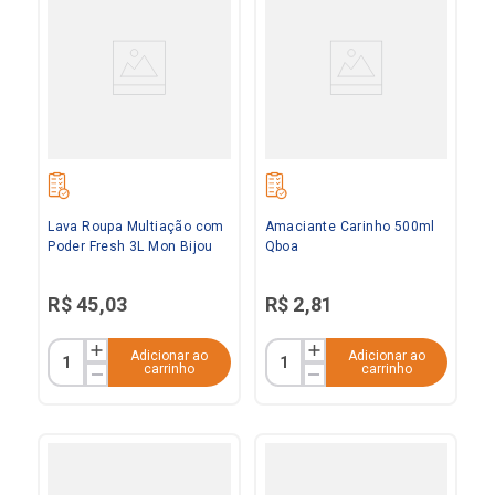
Lava Roupa Multiação com
Amaciante Carinho 500ml
Poder Fresh 3L Mon Bijou
Qboa
R$
45
,
03
R$
2
,
81
Adicionar ao
Adicionar ao
carrinho
carrinho