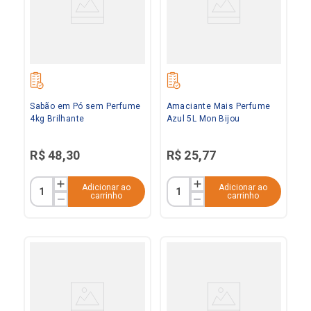
Sabão em Pó sem Perfume
Amaciante Mais Perfume
4kg Brilhante
Azul 5L Mon Bijou
R$
48
,
30
R$
25
,
77
Adicionar ao
Adicionar ao
carrinho
carrinho