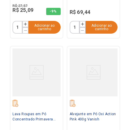
Surf
R$
27
,
57
R$
25
,
09
R$
69
,
44
-
9%
Adicionar ao
Adicionar ao
carrinho
carrinho
Lava Roupas em Pó
Alvejante em Pó Oxi Action
Concentrado Primavera
Pink 400g Vanish
400g Tixan Ypê