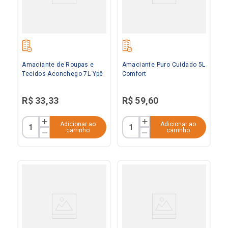
Amaciante de Roupas e
Amaciante Puro Cuidado 5L
Tecidos Aconchego 7L Ypê
Comfort
R$
33
,
33
R$
59
,
60
Adicionar ao
Adicionar ao
carrinho
carrinho