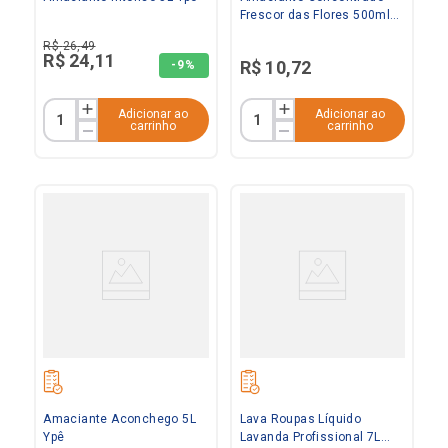
Frescor das Flores 500ml
Ypê
R$
26
,
49
R$
24
,
11
R$
10
,
72
-
9%
Adicionar ao
Adicionar ao
carrinho
carrinho
Amaciante Aconchego 5L
Lava Roupas Líquido
Ypê
Lavanda Profissional 7L