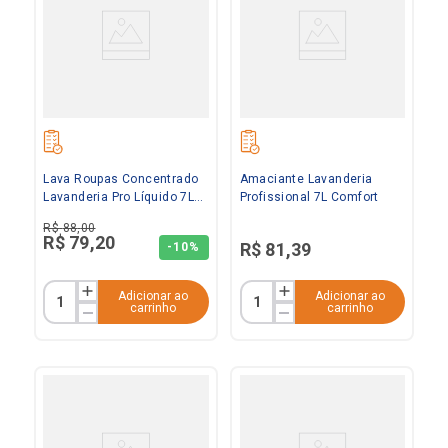
Lava Roupas Concentrado
Amaciante Lavanderia
Lavanderia Pro Líquido 7L
Profissional 7L Comfort
Omo
R$
88
,
00
R$
79
,
20
R$
81
,
39
-
10%
Adicionar ao
Adicionar ao
carrinho
carrinho