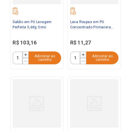
Sabão em Pó Lavagem
Lava Roupas em Pó
Perfeita 5,6Kg Omo
Concentrado Primavera
800g Tixan Ypê
R$
103
,
16
R$
11
,
27
Adicionar ao
Adicionar ao
carrinho
carrinho