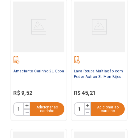
Amaciante Carinho 2L Qboa
Lava Roupa Multiação com
Poder Action 3L Mon Bijou
R$
9
,
52
R$
45
,
21
Adicionar ao
Adicionar ao
carrinho
carrinho