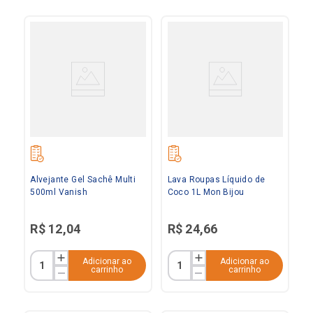
Alvejante Gel Sachê Multi
Lava Roupas Líquido de
500ml Vanish
Coco 1L Mon Bijou
R$
12
,
04
R$
24
,
66
Adicionar ao
Adicionar ao
carrinho
carrinho