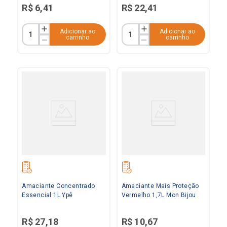
R$
6
,
41
R$
22
,
41
Adicionar ao
Adicionar ao
carrinho
carrinho
Amaciante Concentrado
Amaciante Mais Proteção
Essencial 1L Ypê
Vermelho 1,7L Mon Bijou
R$
27
,
18
R$
10
,
67