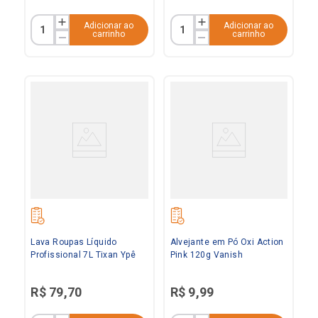
Adicionar ao
Adicionar ao
carrinho
carrinho
Lava Roupas Líquido
Alvejante em Pó Oxi Action
Profissional 7L Tixan Ypê
Pink 120g Vanish
R$
79
,
70
R$
9
,
99