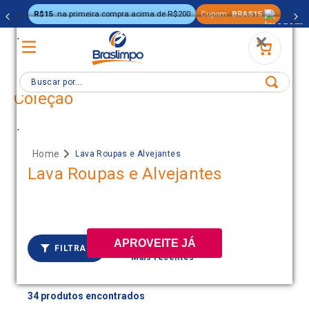
R$15
na primeira compra acima de R$200
Cupom:
BRAS15
.
Buscar por...
Coleção
.
Lava Roupas e Alvejantes
Lava Roupas e Alvejantes
Ordenar por
APROVEITE JÁ
FILTRAR
Mais recentes
34